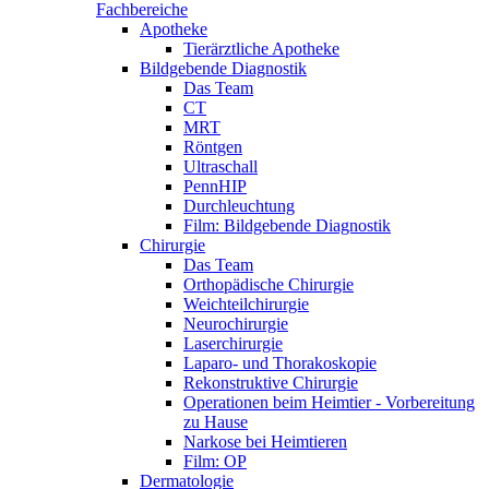
Fachbereiche
Apotheke
Tierärztliche Apotheke
Bildgebende Diagnostik
Das Team
CT
MRT
Röntgen
Ultraschall
PennHIP
Durchleuchtung
Film: Bildgebende Diagnostik
Chirurgie
Das Team
Orthopädische Chirurgie
Weichteilchirurgie
Neurochirurgie
Laserchirurgie
Laparo- und Thorakoskopie
Rekonstruktive Chirurgie
Operationen beim Heimtier - Vorbereitung
zu Hause
Narkose bei Heimtieren
Film: OP
Dermatologie