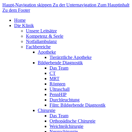
Haupt-Navigation skippen
Zu der Unternavigation
Zum Hauptinhalt
Zu dem Footer
Home
Die Klinik
Unsere Leitsätze
Kompetenz & Seele
Notfallambulanz
Fachbereiche
Apotheke
Tierärztliche Apotheke
Bildgebende Diagnostik
Das Team
CT
MRT
Röntgen
Ultraschall
PennHIP
Durchleuchtung
Film: Bildgebende Diagnostik
Chirurgie
Das Team
Orthopädische Chirurgie
Weichteilchirurgie
Neurochirurgie