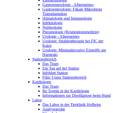
Endokrinologie
Gastroenterologie - Allgemeines
Gastroenterologie: Fäkale Mikrobiota
Transplantation
Hämatologie und Immunologie
Infektiologie
Nephrologie
Pneumologie (Respirationsmedizin)
Urologie - Allgemeines
Urologie: Strahlentherapie bei FIC der
Katze
Urologie: Minimalinvasive Eingriffe am
Harntrakt
Stationsbereich
Das Team
Ein Tag auf der Station
Infoblatt Station
Film: Unser Stationsbereich
Kardiologie
Das Team
Ihr Termin in der Kardiologie
Informationen zur Dirofilariose beim Hund
Labor
Das Labor in der Tierklinik Hofheim
Analysegeräte