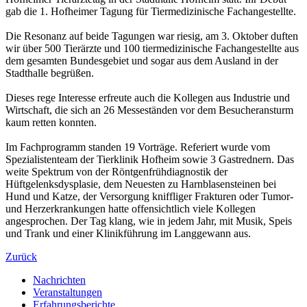
gab die 1. Hofheimer Tagung für Tiermedizinische Fachangestellte.
Die Resonanz auf beide Tagungen war riesig, am 3. Oktober duften
wir über 500 Tierärzte und 100 tiermedizinische Fachangestellte aus
dem gesamten Bundesgebiet und sogar aus dem Ausland in der
Stadthalle begrüßen.
Dieses rege Interesse erfreute auch die Kollegen aus Industrie und
Wirtschaft, die sich an 26 Messeständen vor dem Besucheransturm
kaum retten konnten.
Im Fachprogramm standen 19 Vorträge. Referiert wurde vom
Spezialistenteam der Tierklinik Hofheim sowie 3 Gastrednern. Das
weite Spektrum von der Röntgenfrühdiagnostik der
Hüftgelenksdysplasie, dem Neuesten zu Harnblasensteinen bei
Hund und Katze, der Versorgung kniffliger Frakturen oder Tumor-
und Herzerkrankungen hatte offensichtlich viele Kollegen
angesprochen. Der Tag klang, wie in jedem Jahr, mit Musik, Speis
und Trank und einer Klinikführung im Langgewann aus.
Zurück
Nachrichten
Veranstaltungen
Erfahrungsberichte