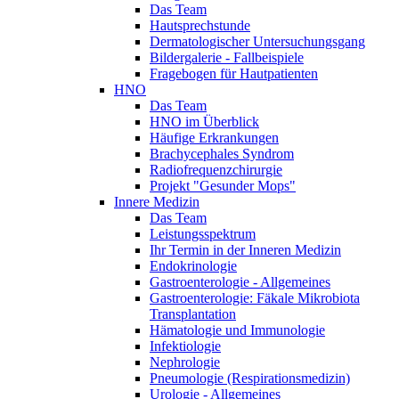
Das Team
Hautsprechstunde
Dermatologischer Untersuchungsgang
Bildergalerie - Fallbeispiele
Fragebogen für Hautpatienten
HNO
Das Team
HNO im Überblick
Häufige Erkrankungen
Brachycephales Syndrom
Radiofrequenzchirurgie
Projekt "Gesunder Mops"
Innere Medizin
Das Team
Leistungsspektrum
Ihr Termin in der Inneren Medizin
Endokrinologie
Gastroenterologie - Allgemeines
Gastroenterologie: Fäkale Mikrobiota
Transplantation
Hämatologie und Immunologie
Infektiologie
Nephrologie
Pneumologie (Respirationsmedizin)
Urologie - Allgemeines