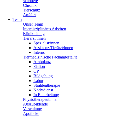
Wildtiere
Chronik
Tierschutz
Anfahrt
Team
Unser Team
Interdisziplinäres Arbeiten
Klinikleitung
Tierärzt:innen
Spezialist:innen
Assistenz-Tierärzt:innen
Interns
Tiermedizinische Fachangestellte
Ambulanz
Station
OP
Bildgebung
Labor
Strahlentherapie
Nachtdienst
In Einarbeitung
Physiotherapeutinnen
Auszubildende
Verwaltung
Apotheke