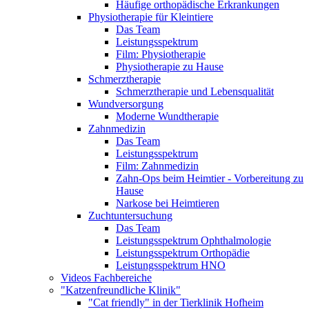
Häufige orthopädische Erkrankungen
Physiotherapie für Kleintiere
Das Team
Leistungsspektrum
Film: Physiotherapie
Physiotherapie zu Hause
Schmerztherapie
Schmerztherapie und Lebensqualität
Wundversorgung
Moderne Wundtherapie
Zahnmedizin
Das Team
Leistungsspektrum
Film: Zahnmedizin
Zahn-Ops beim Heimtier - Vorbereitung zu
Hause
Narkose bei Heimtieren
Zuchtuntersuchung
Das Team
Leistungsspektrum Ophthalmologie
Leistungsspektrum Orthopädie
Leistungsspektrum HNO
Videos Fachbereiche
"Katzenfreundliche Klinik"
"Cat friendly" in der Tierklinik Hofheim