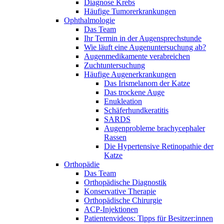
Diagnose Krebs
Häufige Tumorerkrankungen
Ophthalmologie
Das Team
Ihr Termin in der Augensprechstunde
Wie läuft eine Augenuntersuchung ab?
Augenmedikamente verabreichen
Zuchtuntersuchung
Häufige Augenerkrankungen
Das Irismelanom der Katze
Das trockene Auge
Enukleation
Schäferhundkeratitis
SARDS
Augenprobleme brachycephaler
Rassen
Die Hypertensive Retinopathie der
Katze
Orthopädie
Das Team
Orthopädische Diagnostik
Konservative Therapie
Orthopädische Chirurgie
ACP-Injektionen
Patientenvideos: Tipps für Besitzer:innen