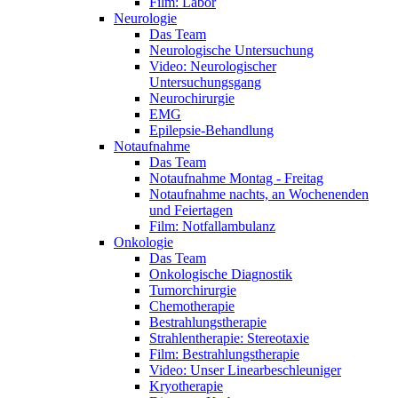
Film: Labor
Neurologie
Das Team
Neurologische Untersuchung
Video: Neurologischer
Untersuchungsgang
Neurochirurgie
EMG
Epilepsie-Behandlung
Notaufnahme
Das Team
Notaufnahme Montag - Freitag
Notaufnahme nachts, an Wochenenden
und Feiertagen
Film: Notfallambulanz
Onkologie
Das Team
Onkologische Diagnostik
Tumorchirurgie
Chemotherapie
Bestrahlungstherapie
Strahlentherapie: Stereotaxie
Film: Bestrahlungstherapie
Video: Unser Linearbeschleuniger
Kryotherapie