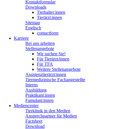
Kontaktformular
Downloads
Tierhalter:innen
Tierärzt:innen
Sitemap
Englisch
contactform
Karriere
Bei uns arbeiten
Stellenangebote
Wir suchen Sie!
Für Tierärzt/innen
Für TFA
Weitere Stellenangebote
Assistenztierärzt:innen
Tiermedizinische Fachangestellte
Interns
Ausbildung
Praktikant:innen
Famulant:innen
Mediencenter
Tierklinik in den Medien
Ansprechpartner für Medien
Factsheet
Download