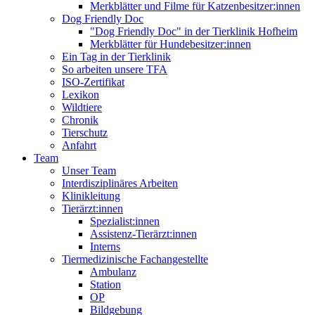
Merkblätter und Filme für Katzenbesitzer:innen
Dog Friendly Doc
"Dog Friendly Doc" in der Tierklinik Hofheim
Merkblätter für Hundebesitzer:innen
Ein Tag in der Tierklinik
So arbeiten unsere TFA
ISO-Zertifikat
Lexikon
Wildtiere
Chronik
Tierschutz
Anfahrt
Team
Unser Team
Interdisziplinäres Arbeiten
Klinikleitung
Tierärzt:innen
Spezialist:innen
Assistenz-Tierärzt:innen
Interns
Tiermedizinische Fachangestellte
Ambulanz
Station
OP
Bildgebung