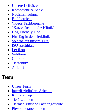
Unsere Leitsätze
Kompetenz & Seele
Notfallambulanz
Fachbereiche
Videos Fachbereiche
"Katzenfreundliche Klinik"
Dog Friendly Doc
Ein Tag in der Tierklinik
So arbeiten unsere TFA
ISO-Zertifikat
Lexikon
Wildtiere
Chronik
Tierschutz
Anfahrt
Team
Unser Team
Interdisziplinäres Arbeiten
Klinikleitung
Tierärzt:innen
Tiermedizinische Fachangestellte
Physiotherapeutinnen