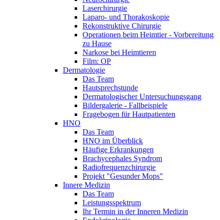
Laserchirurgie
Laparo- und Thorakoskopie
Rekonstruktive Chirurgie
Operationen beim Heimtier - Vorbereitung
zu Hause
Narkose bei Heimtieren
Film: OP
Dermatologie
Das Team
Hautsprechstunde
Dermatologischer Untersuchungsgang
Bildergalerie - Fallbeispiele
Fragebogen für Hautpatienten
HNO
Das Team
HNO im Überblick
Häufige Erkrankungen
Brachycephales Syndrom
Radiofrequenzchirurgie
Projekt "Gesunder Mops"
Innere Medizin
Das Team
Leistungsspektrum
Ihr Termin in der Inneren Medizin