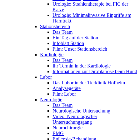
Urologie: Strahlentherapie bei FIC der
Katze
Urologie: Minimalinvasive Eingriffe am
Harntrakt
Stationsbereich
Das Team
Ein Tag auf der Station
Infoblatt Station
Film: Unser Stationsbereich
Kardiologie
Das Team
Ihr Termin in der Kardiologie
Informationen zur Dirofilariose beim Hund
Labor
Das Labor in der Tierklinik Hofheim
Analysegeräte
Film: Labor
Neurologie
Das Team
Neurologische Untersuchung
Video: Neurologischer
Untersuchungsgang
Neurochirurgie
EMG
Epilepsie-Behandlung