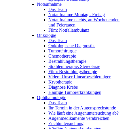
Notaufnahme
Das Team
Notaufnahme Montag - Freitag
Notaufnahme nachts, an Wochenenden
und Feiertagen
Film: Notfallambulanz
Onkologie
Das Team
Onkologische Diagnostik
Tumorchirurgie
Chemotherapie
Bestrahlungstherapie
Strahlentherapie: Stereotaxie
Film: Bestrahlungstherapie
Video: Unser Linearbeschleuniger
Kryotherapie
Diagnose Krebs
Häufige Tumorerkrankungen
Ophthalmologie
Das Team
Ihr Termin in der Augensprechstunde
Wie läuft eine Augenuntersuchung ab?
Augenmedikamente verabreichen
Zuchtuntersuchung
Häufige Augenerkrankungen