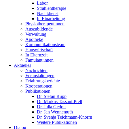
Labor
Strahlentherapie
Nachtdienst
In Einarbeitung
Physiotherapeutinnen
Auszubildende
Verwaltung
Apotheke
Kommunikationsteam
Hauswirtschaft
In Elternzeit
Famulant:innen
Aktuelles
Nachrichten
Veranstaltungen
Erfahrungsberichte
Kooperationen
Publikationen
Dr. Stefan Rupp
Dr. Markus Tassani-Prell
Dr. Julia Gedon
Dr. Jan Wennemuth
Dr. Svenja Teichmann-Knorrn
Weitere Publikationen
Dialog