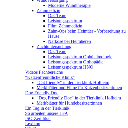
Wundversorgung
Moderne Wundtherapie
Zahnmedizin
Das Team
Leistungsspektrum
Film: Zahnmedizin
Zahn-Ops beim Heimtier - Vorbereitung zu
Hause
Narkose bei Heimtieren
Zuchtuntersuchung
Das Team
Leistungsspektrum Ophthalmologie
Leistungsspektrum Orthopädie
Leistungsspektrum HNO
Videos Fachbereiche
"Katzenfreundliche Klinik"
"Cat friendly" in der Tierklinik Hofheim
Merkblätter und Filme für Katzenbesitzer:innen
Dog Friendly Doc
"Dog Friendly Doc" in der Tierklinik Hofheim
Merkblätter für Hundebesitzer:innen
Ein Tag in der Tierklinik
So arbeiten unsere TFA
ISO-Zertifikat
Lexikon