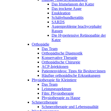
Das Irismelanom der Katze
Das trockene Auge
Enukleation
Schäferhundkeratitis
SARDS
Augenprobleme brachycephaler
Rassen
Die Hypertensive Retinopathie der
Katze
Orthopädie
Das Team
Orthopädische Diagnostik
Konservative Therapie
Orthopädische Chirurgie
ACP-Injektionen
Patientenvideos: Tipps für Besitzer:innen
Häufige orthopädische Erkrankungen
Physiotherapie für Kleintiere
Das Team
Leistungsspektrum
Film: Physiotherapie
Physiotherapie zu Hause
Schmerztherapie
Schmerztherapie und Lebensqualität