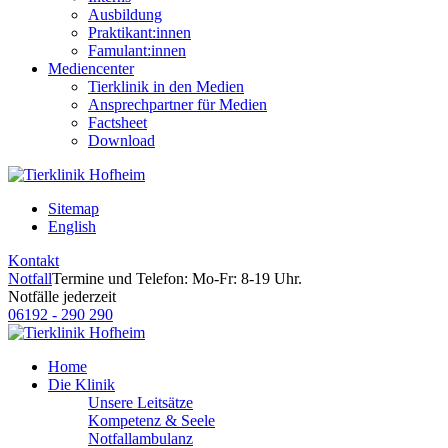
Ausbildung
Praktikant:innen
Famulant:innen
Mediencenter
Tierklinik in den Medien
Ansprechpartner für Medien
Factsheet
Download
Sitemap
English
Kontakt
Notfall
Termine und Telefon: Mo-Fr: 8-19 Uhr.
Notfälle jederzeit
06192 - 290 290
Home
Die Klinik
Unsere Leitsätze
Kompetenz & Seele
Notfallambulanz