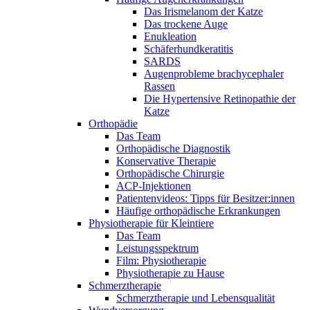
Das Irismelanom der Katze
Das trockene Auge
Enukleation
Schäferhundkeratitis
SARDS
Augenprobleme brachycephaler
Rassen
Die Hypertensive Retinopathie der
Katze
Orthopädie
Das Team
Orthopädische Diagnostik
Konservative Therapie
Orthopädische Chirurgie
ACP-Injektionen
Patientenvideos: Tipps für Besitzer:innen
Häufige orthopädische Erkrankungen
Physiotherapie für Kleintiere
Das Team
Leistungsspektrum
Film: Physiotherapie
Physiotherapie zu Hause
Schmerztherapie
Schmerztherapie und Lebensqualität