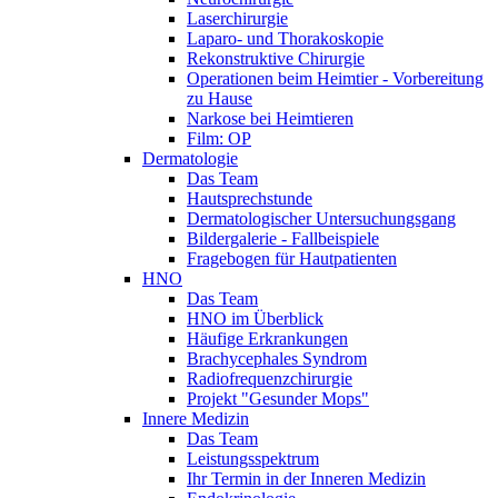
Laserchirurgie
Laparo- und Thorakoskopie
Rekonstruktive Chirurgie
Operationen beim Heimtier - Vorbereitung
zu Hause
Narkose bei Heimtieren
Film: OP
Dermatologie
Das Team
Hautsprechstunde
Dermatologischer Untersuchungsgang
Bildergalerie - Fallbeispiele
Fragebogen für Hautpatienten
HNO
Das Team
HNO im Überblick
Häufige Erkrankungen
Brachycephales Syndrom
Radiofrequenzchirurgie
Projekt "Gesunder Mops"
Innere Medizin
Das Team
Leistungsspektrum
Ihr Termin in der Inneren Medizin