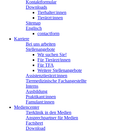
Kontaktformular
Downloads
Tierhalter:innen
Tierärzt:innen
Sitemap
Englisch
contactform
Karriere
Bei uns arbeiten
Stellenangebote
Wir suchen Sie!
Für Tierärzt/innen
Für TFA
Weitere Stellenangebote
Assistenztierärzt:innen
Tiermedizinische Fachangestellte
Interns
Ausbildung
Praktikant:innen
Famulant:innen
Mediencenter
Tierklinik in den Medien
Ansprechpartner für Medien
Factsheet
Download