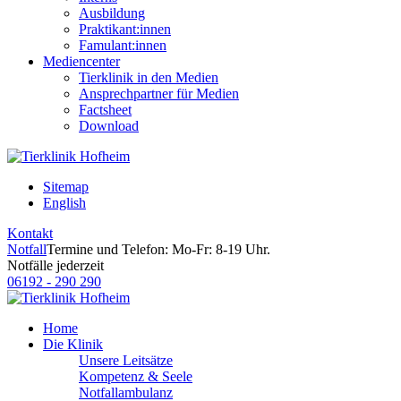
Ausbildung
Praktikant:innen
Famulant:innen
Mediencenter
Tierklinik in den Medien
Ansprechpartner für Medien
Factsheet
Download
Sitemap
English
Kontakt
Notfall
Termine und Telefon: Mo-Fr: 8-19 Uhr.
Notfälle jederzeit
06192 - 290 290
Home
Die Klinik
Unsere Leitsätze
Kompetenz & Seele
Notfallambulanz