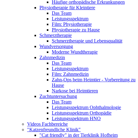
Häufige orthopädische Erkrankungen
Physiotherapie für Kleintiere
Das Team
Leistungsspektrum
Film: Physiotherapie
Physiotherapie zu Hause
Schmerztherapie
Schmerztherapie und Lebensqualität
Wundversorgung
Moderne Wundtherapie
Zahnmedizin
Das Team
Leistungsspektrum
Film: Zahnmedizin
Zahn-Ops beim Heimtier - Vorbereitung zu
Hause
Narkose bei Heimtieren
Zuchtuntersuchung
Das Team
Leistungsspektrum Ophthalmologie
Leistungsspektrum Orthopädie
Leistungsspektrum HNO
Videos Fachbereiche
"Katzenfreundliche Klinik"
"Cat friendly" in der Tierklinik Hofheim