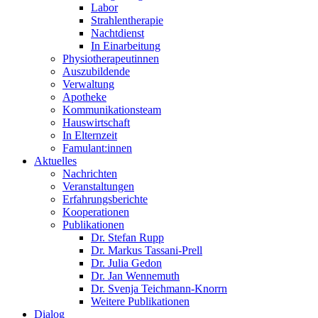
Labor
Strahlentherapie
Nachtdienst
In Einarbeitung
Physiotherapeutinnen
Auszubildende
Verwaltung
Apotheke
Kommunikationsteam
Hauswirtschaft
In Elternzeit
Famulant:innen
Aktuelles
Nachrichten
Veranstaltungen
Erfahrungsberichte
Kooperationen
Publikationen
Dr. Stefan Rupp
Dr. Markus Tassani-Prell
Dr. Julia Gedon
Dr. Jan Wennemuth
Dr. Svenja Teichmann-Knorrn
Weitere Publikationen
Dialog