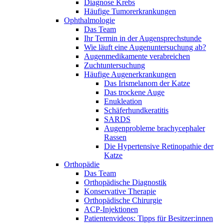
Diagnose Krebs
Häufige Tumorerkrankungen
Ophthalmologie
Das Team
Ihr Termin in der Augensprechstunde
Wie läuft eine Augenuntersuchung ab?
Augenmedikamente verabreichen
Zuchtuntersuchung
Häufige Augenerkrankungen
Das Irismelanom der Katze
Das trockene Auge
Enukleation
Schäferhundkeratitis
SARDS
Augenprobleme brachycephaler
Rassen
Die Hypertensive Retinopathie der
Katze
Orthopädie
Das Team
Orthopädische Diagnostik
Konservative Therapie
Orthopädische Chirurgie
ACP-Injektionen
Patientenvideos: Tipps für Besitzer:innen