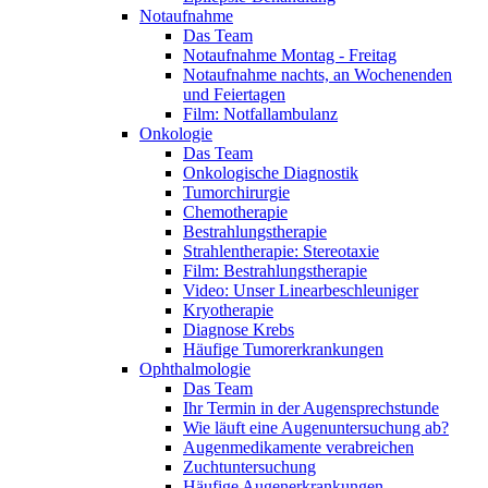
Notaufnahme
Das Team
Notaufnahme Montag - Freitag
Notaufnahme nachts, an Wochenenden
und Feiertagen
Film: Notfallambulanz
Onkologie
Das Team
Onkologische Diagnostik
Tumorchirurgie
Chemotherapie
Bestrahlungstherapie
Strahlentherapie: Stereotaxie
Film: Bestrahlungstherapie
Video: Unser Linearbeschleuniger
Kryotherapie
Diagnose Krebs
Häufige Tumorerkrankungen
Ophthalmologie
Das Team
Ihr Termin in der Augensprechstunde
Wie läuft eine Augenuntersuchung ab?
Augenmedikamente verabreichen
Zuchtuntersuchung
Häufige Augenerkrankungen