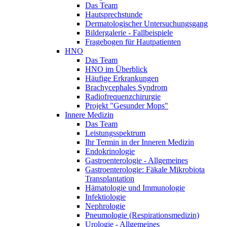
Das Team
Hautsprechstunde
Dermatologischer Untersuchungsgang
Bildergalerie - Fallbeispiele
Fragebogen für Hautpatienten
HNO
Das Team
HNO im Überblick
Häufige Erkrankungen
Brachycephales Syndrom
Radiofrequenzchirurgie
Projekt "Gesunder Mops"
Innere Medizin
Das Team
Leistungsspektrum
Ihr Termin in der Inneren Medizin
Endokrinologie
Gastroenterologie - Allgemeines
Gastroenterologie: Fäkale Mikrobiota
Transplantation
Hämatologie und Immunologie
Infektiologie
Nephrologie
Pneumologie (Respirationsmedizin)
Urologie - Allgemeines