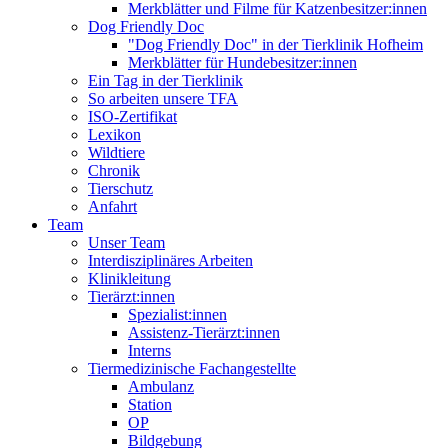
Merkblätter und Filme für Katzenbesitzer:innen
Dog Friendly Doc
"Dog Friendly Doc" in der Tierklinik Hofheim
Merkblätter für Hundebesitzer:innen
Ein Tag in der Tierklinik
So arbeiten unsere TFA
ISO-Zertifikat
Lexikon
Wildtiere
Chronik
Tierschutz
Anfahrt
Team
Unser Team
Interdisziplinäres Arbeiten
Klinikleitung
Tierärzt:innen
Spezialist:innen
Assistenz-Tierärzt:innen
Interns
Tiermedizinische Fachangestellte
Ambulanz
Station
OP
Bildgebung