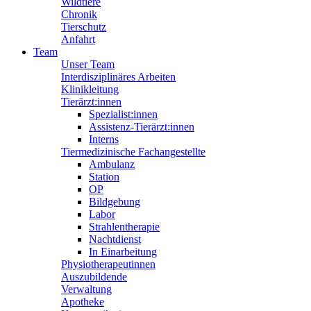
Wildtiere
Chronik
Tierschutz
Anfahrt
Team
Unser Team
Interdisziplinäres Arbeiten
Klinikleitung
Tierärzt:innen
Spezialist:innen
Assistenz-Tierärzt:innen
Interns
Tiermedizinische Fachangestellte
Ambulanz
Station
OP
Bildgebung
Labor
Strahlentherapie
Nachtdienst
In Einarbeitung
Physiotherapeutinnen
Auszubildende
Verwaltung
Apotheke