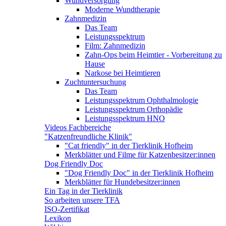
Wundversorgung
Moderne Wundtherapie
Zahnmedizin
Das Team
Leistungsspektrum
Film: Zahnmedizin
Zahn-Ops beim Heimtier - Vorbereitung zu
Hause
Narkose bei Heimtieren
Zuchtuntersuchung
Das Team
Leistungsspektrum Ophthalmologie
Leistungsspektrum Orthopädie
Leistungsspektrum HNO
Videos Fachbereiche
"Katzenfreundliche Klinik"
"Cat friendly" in der Tierklinik Hofheim
Merkblätter und Filme für Katzenbesitzer:innen
Dog Friendly Doc
"Dog Friendly Doc" in der Tierklinik Hofheim
Merkblätter für Hundebesitzer:innen
Ein Tag in der Tierklinik
So arbeiten unsere TFA
ISO-Zertifikat
Lexikon