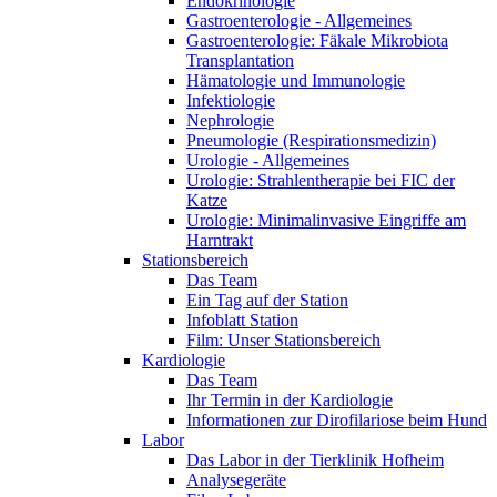
Endokrinologie
Gastroenterologie - Allgemeines
Gastroenterologie: Fäkale Mikrobiota
Transplantation
Hämatologie und Immunologie
Infektiologie
Nephrologie
Pneumologie (Respirationsmedizin)
Urologie - Allgemeines
Urologie: Strahlentherapie bei FIC der
Katze
Urologie: Minimalinvasive Eingriffe am
Harntrakt
Stationsbereich
Das Team
Ein Tag auf der Station
Infoblatt Station
Film: Unser Stationsbereich
Kardiologie
Das Team
Ihr Termin in der Kardiologie
Informationen zur Dirofilariose beim Hund
Labor
Das Labor in der Tierklinik Hofheim
Analysegeräte