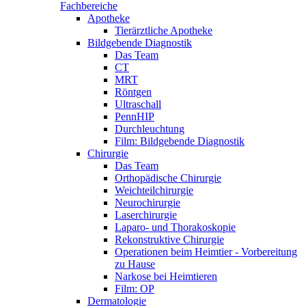
Fachbereiche
Apotheke
Tierärztliche Apotheke
Bildgebende Diagnostik
Das Team
CT
MRT
Röntgen
Ultraschall
PennHIP
Durchleuchtung
Film: Bildgebende Diagnostik
Chirurgie
Das Team
Orthopädische Chirurgie
Weichteilchirurgie
Neurochirurgie
Laserchirurgie
Laparo- und Thorakoskopie
Rekonstruktive Chirurgie
Operationen beim Heimtier - Vorbereitung
zu Hause
Narkose bei Heimtieren
Film: OP
Dermatologie