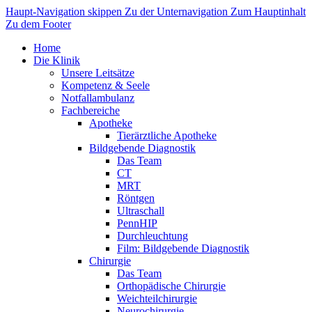
Haupt-Navigation skippen
Zu der Unternavigation
Zum Hauptinhalt
Zu dem Footer
Home
Die Klinik
Unsere Leitsätze
Kompetenz & Seele
Notfallambulanz
Fachbereiche
Apotheke
Tierärztliche Apotheke
Bildgebende Diagnostik
Das Team
CT
MRT
Röntgen
Ultraschall
PennHIP
Durchleuchtung
Film: Bildgebende Diagnostik
Chirurgie
Das Team
Orthopädische Chirurgie
Weichteilchirurgie
Neurochirurgie