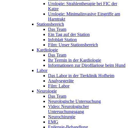
Urologie: Strahlentherapie bei FIC der
Katze
Urologie: Minimalinvasive Eingriffe am
Harntrakt
Stationsbereich
Das Team
Ein Tag auf der Station
Infoblatt Station
Film: Unser Stationsbereich
Kardiologie
Das Team
Ihr Termin in der Kardiologie
Informationen zur Dirofilariose beim Hund
Labor
Das Labor in der Tierklinik Hofheim
Analysegeräte
Film: Labor
Neurologie
Das Team
Neurologische Untersuchung
Video: Neurologischer
Untersuchungsgang
Neurochirurgie
EMG
Epilepsie-Behandlung