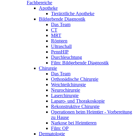
Fachbereiche
Apotheke
Tierärztliche Apotheke
Bildgebende Diagnostik
Das Team
CT
MRT
Röntgen
Ultraschall
PennHIP
Durchleuchtung
Film: Bildgebende Diagnostik
Chirurgie
Das Team
Orthopädische Chirurgie
Weichteilchirurgie
Neurochirurgie
Laserchirurgie
Laparo- und Thorakoskopie
Rekonstruktive Chirurgie
Operationen beim Heimtier - Vorbereitung
zu Hause
Narkose bei Heimtieren
Film: OP
Dermatologie