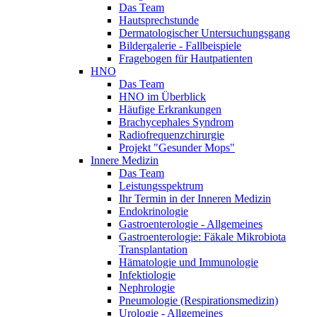
Das Team
Hautsprechstunde
Dermatologischer Untersuchungsgang
Bildergalerie - Fallbeispiele
Fragebogen für Hautpatienten
HNO
Das Team
HNO im Überblick
Häufige Erkrankungen
Brachycephales Syndrom
Radiofrequenzchirurgie
Projekt "Gesunder Mops"
Innere Medizin
Das Team
Leistungsspektrum
Ihr Termin in der Inneren Medizin
Endokrinologie
Gastroenterologie - Allgemeines
Gastroenterologie: Fäkale Mikrobiota
Transplantation
Hämatologie und Immunologie
Infektiologie
Nephrologie
Pneumologie (Respirationsmedizin)
Urologie - Allgemeines