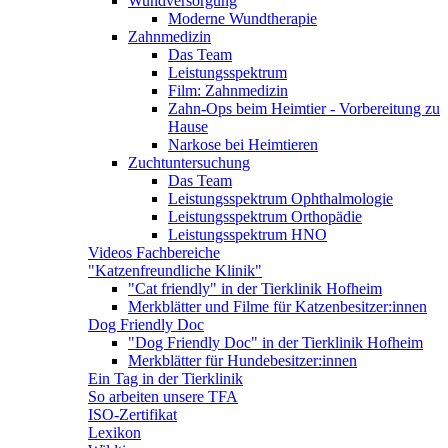
Wundversorgung
Moderne Wundtherapie
Zahnmedizin
Das Team
Leistungsspektrum
Film: Zahnmedizin
Zahn-Ops beim Heimtier - Vorbereitung zu
Hause
Narkose bei Heimtieren
Zuchtuntersuchung
Das Team
Leistungsspektrum Ophthalmologie
Leistungsspektrum Orthopädie
Leistungsspektrum HNO
Videos Fachbereiche
"Katzenfreundliche Klinik"
"Cat friendly" in der Tierklinik Hofheim
Merkblätter und Filme für Katzenbesitzer:innen
Dog Friendly Doc
"Dog Friendly Doc" in der Tierklinik Hofheim
Merkblätter für Hundebesitzer:innen
Ein Tag in der Tierklinik
So arbeiten unsere TFA
ISO-Zertifikat
Lexikon