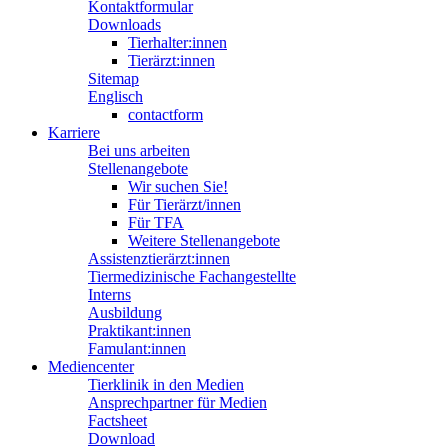
Kontaktformular
Downloads
Tierhalter:innen
Tierärzt:innen
Sitemap
Englisch
contactform
Karriere
Bei uns arbeiten
Stellenangebote
Wir suchen Sie!
Für Tierärzt/innen
Für TFA
Weitere Stellenangebote
Assistenztierärzt:innen
Tiermedizinische Fachangestellte
Interns
Ausbildung
Praktikant:innen
Famulant:innen
Mediencenter
Tierklinik in den Medien
Ansprechpartner für Medien
Factsheet
Download