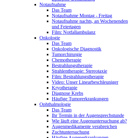
Notaufnahme
Das Team
Notaufnahme Montag - Freitag
Notaufnahme nachts, an Wochenenden
und Feiertagen
Film: Notfallambulanz
Onkologie
Das Team
Onkologische Diagnostik
Tumorchirurgie
Chemotherapie
Bestrahlungstherapie
Strahlentherapie: Stereotaxie
Film: Bestrahlungstherapie
Video: Unser Linearbeschleuniger
Kryotherapie
Diagnose Krebs
Häufige Tumorerkrankungen
Ophthalmologie
Das Team
Ihr Termin in der Augensprechstunde
Wie läuft eine Augenuntersuchung ab?
Augenmedikamente verabreichen
Zuchtuntersuchung
Häufige Augenerkrankungen