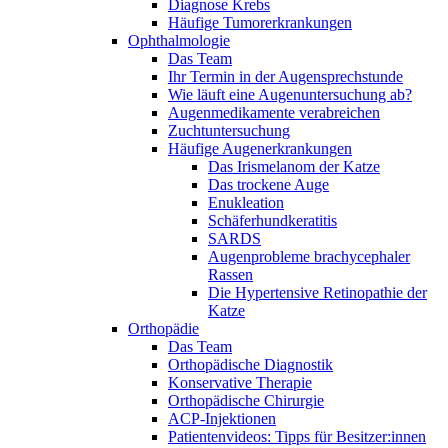
Diagnose Krebs
Häufige Tumorerkrankungen
Ophthalmologie
Das Team
Ihr Termin in der Augensprechstunde
Wie läuft eine Augenuntersuchung ab?
Augenmedikamente verabreichen
Zuchtuntersuchung
Häufige Augenerkrankungen
Das Irismelanom der Katze
Das trockene Auge
Enukleation
Schäferhundkeratitis
SARDS
Augenprobleme brachycephaler
Rassen
Die Hypertensive Retinopathie der
Katze
Orthopädie
Das Team
Orthopädische Diagnostik
Konservative Therapie
Orthopädische Chirurgie
ACP-Injektionen
Patientenvideos: Tipps für Besitzer:innen