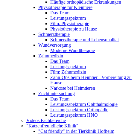
Häufige orthopädische Erkrankungen
Physiotherapie für Kleintiere
Das Team
Leistungsspektrum
Film: Physiotherapie
Physiotherapie zu Hause
Schmerztherapie
Schmerztherapie und Lebensqualität
Wundversorgung
Moderne Wundtherapie
Zahnmedizin
Das Team
Leistungsspektrum
Film: Zahnmedizin
Zahn-Ops beim Heimtier - Vorbereitung zu
Hause
Narkose bei Heimtieren
Zuchtuntersuchung
Das Team
Leistungsspektrum Ophthalmologie
Leistungsspektrum Orthopädie
Leistungsspektrum HNO
Videos Fachbereiche
"Katzenfreundliche Klinik"
"Cat friendly" in der Tierklinik Hofheim