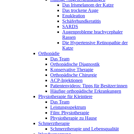
Das Irismelanom der Katze
Das trockene Auge
Enukleation
Schäferhundkeratitis
SARDS
Augenprobleme brachycephaler
Rassen
Die Hypertensive Retinopathie der
Katze
Orthopädie
Das Team
Orthopädische Diagnostik
Konservative Therapie
Orthopädische Chirurgie
ACP-Injektionen
Patientenvideos: Tipps für Besitzer:innen
Häufige orthopädische Erkrankungen
Physiotherapie für Kleintiere
Das Team
Leistungsspektrum
Film: Physiotherapie
Physiotherapie zu Hause
Schmerztherapie
Schmerztherapie und Lebensqualität