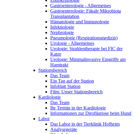
Endokrinologie
Gastroenterologie - Allgemeines
Gastroenterologie: Fäkale Mikrobiota
Transplantation
Hämatologie und Immunologie
Infektiologie
Nephrologie
Pneumologie (Respirationsmedizin)
Urologie - Allgemeines
Urologie: Strahlentherapie bei FIC der
Katze
Urologie: Minimalinvasive Eingriffe am
Harntrakt
Stationsbereich
Das Team
Ein Tag auf der Station
Infoblatt Station
Film: Unser Stationsbereich
Kardiologie
Das Team
Ihr Termin in der Kardiologie
Informationen zur Dirofilariose beim Hund
Labor
Das Labor in der Tierklinik Hofheim
Analysegeräte