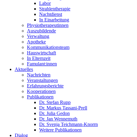
Labor
Strahlentherapie
Nachtdienst
In Einarbeitung
Physiotherapeutinnen
Auszubildende
Verwaltung
Apotheke
Kommunikationsteam
Hauswirtschaft
In Elternzeit
Famulant:innen
Aktuelles
Nachrichten
Veranstaltungen
Erfahrungsberichte
Kooperationen
Publikationen
Dr. Stefan Rupp
Dr. Markus Tassani-Prell
Dr. Julia Gedon
Dr. Jan Wennemuth
Dr. Svenja Teichmann-Knorrn
Weitere Publikationen
Dialog