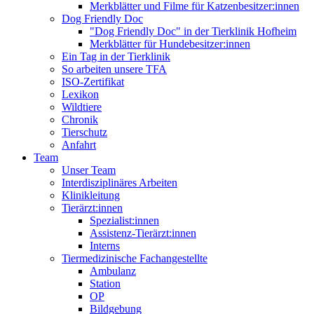
Merkblätter und Filme für Katzenbesitzer:innen
Dog Friendly Doc
"Dog Friendly Doc" in der Tierklinik Hofheim
Merkblätter für Hundebesitzer:innen
Ein Tag in der Tierklinik
So arbeiten unsere TFA
ISO-Zertifikat
Lexikon
Wildtiere
Chronik
Tierschutz
Anfahrt
Team
Unser Team
Interdisziplinäres Arbeiten
Klinikleitung
Tierärzt:innen
Spezialist:innen
Assistenz-Tierärzt:innen
Interns
Tiermedizinische Fachangestellte
Ambulanz
Station
OP
Bildgebung