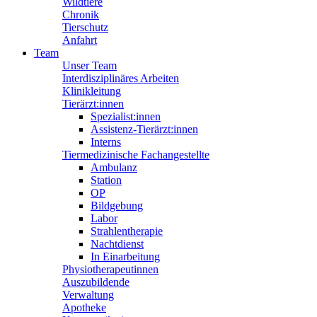
Wildtiere
Chronik
Tierschutz
Anfahrt
Team
Unser Team
Interdisziplinäres Arbeiten
Klinikleitung
Tierärzt:innen
Spezialist:innen
Assistenz-Tierärzt:innen
Interns
Tiermedizinische Fachangestellte
Ambulanz
Station
OP
Bildgebung
Labor
Strahlentherapie
Nachtdienst
In Einarbeitung
Physiotherapeutinnen
Auszubildende
Verwaltung
Apotheke