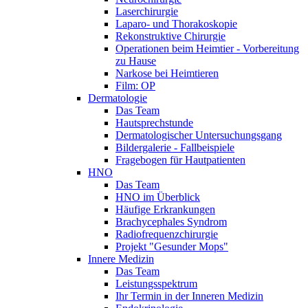
Laserchirurgie
Laparo- und Thorakoskopie
Rekonstruktive Chirurgie
Operationen beim Heimtier - Vorbereitung
zu Hause
Narkose bei Heimtieren
Film: OP
Dermatologie
Das Team
Hautsprechstunde
Dermatologischer Untersuchungsgang
Bildergalerie - Fallbeispiele
Fragebogen für Hautpatienten
HNO
Das Team
HNO im Überblick
Häufige Erkrankungen
Brachycephales Syndrom
Radiofrequenzchirurgie
Projekt "Gesunder Mops"
Innere Medizin
Das Team
Leistungsspektrum
Ihr Termin in der Inneren Medizin