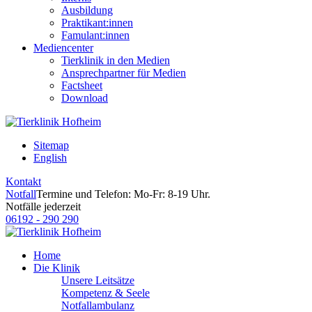
Ausbildung
Praktikant:innen
Famulant:innen
Mediencenter
Tierklinik in den Medien
Ansprechpartner für Medien
Factsheet
Download
Sitemap
English
Kontakt
Notfall
Termine und Telefon: Mo-Fr: 8-19 Uhr.
Notfälle jederzeit
06192 - 290 290
Home
Die Klinik
Unsere Leitsätze
Kompetenz & Seele
Notfallambulanz