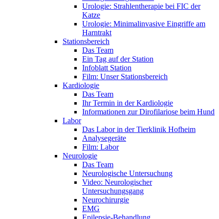
Urologie: Strahlentherapie bei FIC der
Katze
Urologie: Minimalinvasive Eingriffe am
Harntrakt
Stationsbereich
Das Team
Ein Tag auf der Station
Infoblatt Station
Film: Unser Stationsbereich
Kardiologie
Das Team
Ihr Termin in der Kardiologie
Informationen zur Dirofilariose beim Hund
Labor
Das Labor in der Tierklinik Hofheim
Analysegeräte
Film: Labor
Neurologie
Das Team
Neurologische Untersuchung
Video: Neurologischer
Untersuchungsgang
Neurochirurgie
EMG
Epilepsie-Behandlung