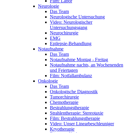
Film: Labor
Neurologie
Das Team
Neurologische Untersuchung
Video: Neurologischer
Untersuchungsgang
Neurochirurgie
EMG
Epilepsie-Behandlung
Notaufnahme
Das Team
Notaufnahme Montag - Freitag
Notaufnahme nachts, an Wochenenden
und Feiertagen
Film: Notfallambulanz
Onkologie
Das Team
Onkologische Diagnostik
Tumorchirurgie
Chemotherapie
Bestrahlungstherapie
Strahlentherapie: Stereotaxie
Film: Bestrahlungstherapie
Video: Unser Linearbeschleuniger
Kryotherapie