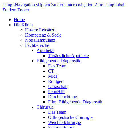
Haupt-Navigation skippen
Zu der Unternavigation
Zum Hauptinhalt
Zu dem Footer
Home
Die Klinik
Unsere Leitsätze
Kompetenz & Seele
Notfallambulanz
Fachbereiche
Apotheke
Tierärztliche Apotheke
Bildgebende Diagnostik
Das Team
CT
MRT
Röntgen
Ultraschall
PennHIP
Durchleuchtung
Film: Bildgebende Diagnostik
Chirurgie
Das Team
Orthopädische Chirurgie
Weichteilchirurgie
Neurochirurgie