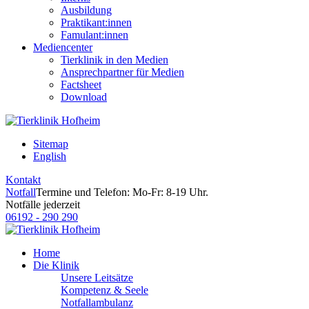
Ausbildung
Praktikant:innen
Famulant:innen
Mediencenter
Tierklinik in den Medien
Ansprechpartner für Medien
Factsheet
Download
Sitemap
English
Kontakt
Notfall
Termine und Telefon: Mo-Fr: 8-19 Uhr.
Notfälle jederzeit
06192 - 290 290
Home
Die Klinik
Unsere Leitsätze
Kompetenz & Seele
Notfallambulanz