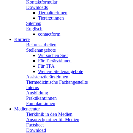
Kontaktformular
Downloads
Tierhalter:innen
Tierärzt:innen
Sitemap
Englisch
contactform
Karriere
Bei uns arbeiten
Stellenangebote
Wir suchen Sie!
Für Tierärzt/innen
Für TFA
Weitere Stellenangebote
Assistenztierärzt:innen
Tiermedizinische Fachangestellte
Interns
Ausbildung
Praktikant:innen
Famulant:innen
Mediencenter
Tierklinik in den Medien
Ansprechpartner für Medien
Factsheet
Download