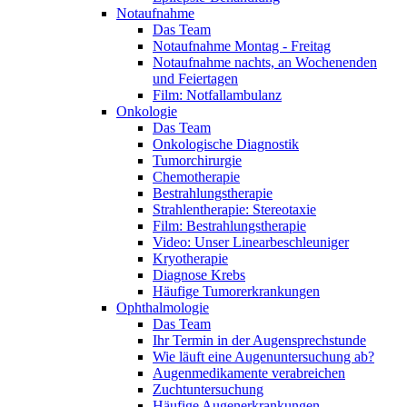
Notaufnahme
Das Team
Notaufnahme Montag - Freitag
Notaufnahme nachts, an Wochenenden
und Feiertagen
Film: Notfallambulanz
Onkologie
Das Team
Onkologische Diagnostik
Tumorchirurgie
Chemotherapie
Bestrahlungstherapie
Strahlentherapie: Stereotaxie
Film: Bestrahlungstherapie
Video: Unser Linearbeschleuniger
Kryotherapie
Diagnose Krebs
Häufige Tumorerkrankungen
Ophthalmologie
Das Team
Ihr Termin in der Augensprechstunde
Wie läuft eine Augenuntersuchung ab?
Augenmedikamente verabreichen
Zuchtuntersuchung
Häufige Augenerkrankungen