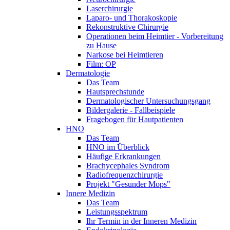
Laserchirurgie
Laparo- und Thorakoskopie
Rekonstruktive Chirurgie
Operationen beim Heimtier - Vorbereitung
zu Hause
Narkose bei Heimtieren
Film: OP
Dermatologie
Das Team
Hautsprechstunde
Dermatologischer Untersuchungsgang
Bildergalerie - Fallbeispiele
Fragebogen für Hautpatienten
HNO
Das Team
HNO im Überblick
Häufige Erkrankungen
Brachycephales Syndrom
Radiofrequenzchirurgie
Projekt "Gesunder Mops"
Innere Medizin
Das Team
Leistungsspektrum
Ihr Termin in der Inneren Medizin