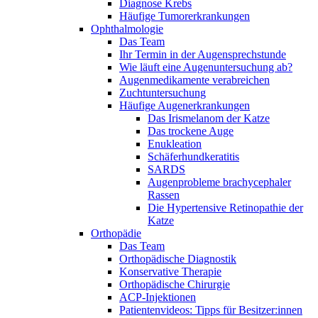
Diagnose Krebs
Häufige Tumorerkrankungen
Ophthalmologie
Das Team
Ihr Termin in der Augensprechstunde
Wie läuft eine Augenuntersuchung ab?
Augenmedikamente verabreichen
Zuchtuntersuchung
Häufige Augenerkrankungen
Das Irismelanom der Katze
Das trockene Auge
Enukleation
Schäferhundkeratitis
SARDS
Augenprobleme brachycephaler
Rassen
Die Hypertensive Retinopathie der
Katze
Orthopädie
Das Team
Orthopädische Diagnostik
Konservative Therapie
Orthopädische Chirurgie
ACP-Injektionen
Patientenvideos: Tipps für Besitzer:innen