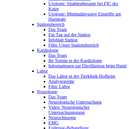
Urologie: Strahlentherapie bei FIC der
Katze
Urologie: Minimalinvasive Eingriffe am
Harntrakt
Stationsbereich
Das Team
Ein Tag auf der Station
Infoblatt Station
Film: Unser Stationsbereich
Kardiologie
Das Team
Ihr Termin in der Kardiologie
Informationen zur Dirofilariose beim Hund
Labor
Das Labor in der Tierklinik Hofheim
Analysegeräte
Film: Labor
Neurologie
Das Team
Neurologische Untersuchung
Video: Neurologischer
Untersuchungsgang
Neurochirurgie
EMG
Epilepsie-Behandlung