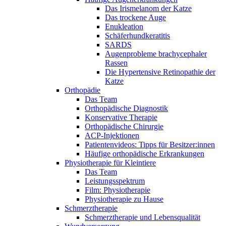
Das Irismelanom der Katze
Das trockene Auge
Enukleation
Schäferhundkeratitis
SARDS
Augenprobleme brachycephaler
Rassen
Die Hypertensive Retinopathie der
Katze
Orthopädie
Das Team
Orthopädische Diagnostik
Konservative Therapie
Orthopädische Chirurgie
ACP-Injektionen
Patientenvideos: Tipps für Besitzer:innen
Häufige orthopädische Erkrankungen
Physiotherapie für Kleintiere
Das Team
Leistungsspektrum
Film: Physiotherapie
Physiotherapie zu Hause
Schmerztherapie
Schmerztherapie und Lebensqualität