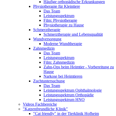
Häufige orthopädische Erkrankungen
Physiotherapie für Kleintiere
Das Team
Leistungsspektrum
Film: Physiotherapie
Physiotherapie zu Hause
Schmerztherapie
Schmerztherapie und Lebensqualität
Wundversorgung
Moderne Wundtherapie
Zahnmedizin
Das Team
Leistungsspektrum
Film: Zahnmedizin
Zahn-Ops beim Heimtier - Vorbereitung zu
Hause
Narkose bei Heimtieren
Zuchtuntersuchung
Das Team
Leistungsspektrum Ophthalmologie
Leistungsspektrum Orthopädie
Leistungsspektrum HNO
Videos Fachbereiche
"Katzenfreundliche Klinik"
"Cat friendly" in der Tierklinik Hofheim