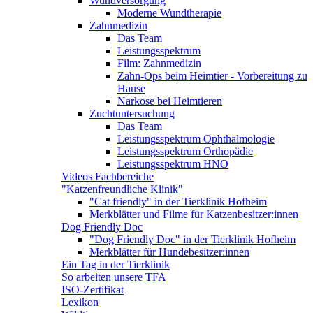
Wundversorgung
Moderne Wundtherapie
Zahnmedizin
Das Team
Leistungsspektrum
Film: Zahnmedizin
Zahn-Ops beim Heimtier - Vorbereitung zu
Hause
Narkose bei Heimtieren
Zuchtuntersuchung
Das Team
Leistungsspektrum Ophthalmologie
Leistungsspektrum Orthopädie
Leistungsspektrum HNO
Videos Fachbereiche
"Katzenfreundliche Klinik"
"Cat friendly" in der Tierklinik Hofheim
Merkblätter und Filme für Katzenbesitzer:innen
Dog Friendly Doc
"Dog Friendly Doc" in der Tierklinik Hofheim
Merkblätter für Hundebesitzer:innen
Ein Tag in der Tierklinik
So arbeiten unsere TFA
ISO-Zertifikat
Lexikon