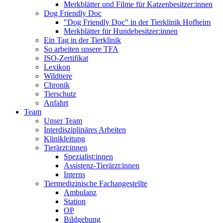
Merkblätter und Filme für Katzenbesitzer:innen
Dog Friendly Doc
"Dog Friendly Doc" in der Tierklinik Hofheim
Merkblätter für Hundebesitzer:innen
Ein Tag in der Tierklinik
So arbeiten unsere TFA
ISO-Zertifikat
Lexikon
Wildtiere
Chronik
Tierschutz
Anfahrt
Team
Unser Team
Interdisziplinäres Arbeiten
Klinikleitung
Tierärzt:innen
Spezialist:innen
Assistenz-Tierärzt:innen
Interns
Tiermedizinische Fachangestellte
Ambulanz
Station
OP
Bildgebung