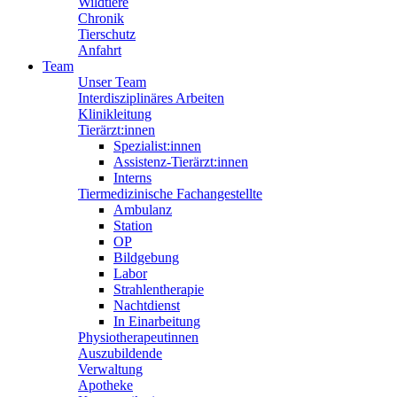
Wildtiere
Chronik
Tierschutz
Anfahrt
Team
Unser Team
Interdisziplinäres Arbeiten
Klinikleitung
Tierärzt:innen
Spezialist:innen
Assistenz-Tierärzt:innen
Interns
Tiermedizinische Fachangestellte
Ambulanz
Station
OP
Bildgebung
Labor
Strahlentherapie
Nachtdienst
In Einarbeitung
Physiotherapeutinnen
Auszubildende
Verwaltung
Apotheke