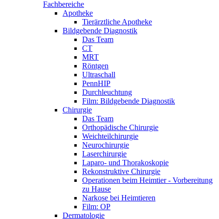
Fachbereiche
Apotheke
Tierärztliche Apotheke
Bildgebende Diagnostik
Das Team
CT
MRT
Röntgen
Ultraschall
PennHIP
Durchleuchtung
Film: Bildgebende Diagnostik
Chirurgie
Das Team
Orthopädische Chirurgie
Weichteilchirurgie
Neurochirurgie
Laserchirurgie
Laparo- und Thorakoskopie
Rekonstruktive Chirurgie
Operationen beim Heimtier - Vorbereitung
zu Hause
Narkose bei Heimtieren
Film: OP
Dermatologie