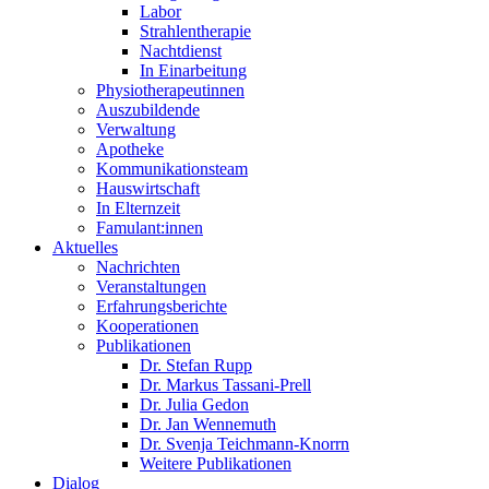
Labor
Strahlentherapie
Nachtdienst
In Einarbeitung
Physiotherapeutinnen
Auszubildende
Verwaltung
Apotheke
Kommunikationsteam
Hauswirtschaft
In Elternzeit
Famulant:innen
Aktuelles
Nachrichten
Veranstaltungen
Erfahrungsberichte
Kooperationen
Publikationen
Dr. Stefan Rupp
Dr. Markus Tassani-Prell
Dr. Julia Gedon
Dr. Jan Wennemuth
Dr. Svenja Teichmann-Knorrn
Weitere Publikationen
Dialog