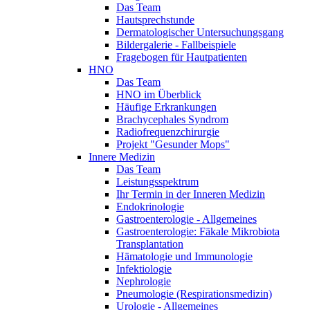
Das Team
Hautsprechstunde
Dermatologischer Untersuchungsgang
Bildergalerie - Fallbeispiele
Fragebogen für Hautpatienten
HNO
Das Team
HNO im Überblick
Häufige Erkrankungen
Brachycephales Syndrom
Radiofrequenzchirurgie
Projekt "Gesunder Mops"
Innere Medizin
Das Team
Leistungsspektrum
Ihr Termin in der Inneren Medizin
Endokrinologie
Gastroenterologie - Allgemeines
Gastroenterologie: Fäkale Mikrobiota
Transplantation
Hämatologie und Immunologie
Infektiologie
Nephrologie
Pneumologie (Respirationsmedizin)
Urologie - Allgemeines