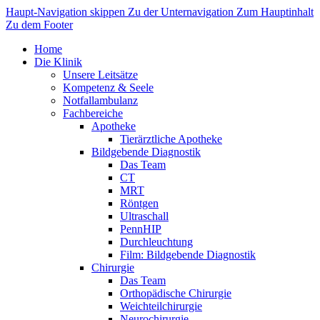
Haupt-Navigation skippen
Zu der Unternavigation
Zum Hauptinhalt
Zu dem Footer
Home
Die Klinik
Unsere Leitsätze
Kompetenz & Seele
Notfallambulanz
Fachbereiche
Apotheke
Tierärztliche Apotheke
Bildgebende Diagnostik
Das Team
CT
MRT
Röntgen
Ultraschall
PennHIP
Durchleuchtung
Film: Bildgebende Diagnostik
Chirurgie
Das Team
Orthopädische Chirurgie
Weichteilchirurgie
Neurochirurgie