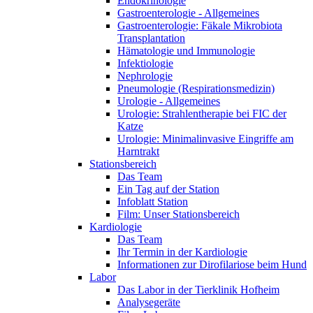
Endokrinologie
Gastroenterologie - Allgemeines
Gastroenterologie: Fäkale Mikrobiota
Transplantation
Hämatologie und Immunologie
Infektiologie
Nephrologie
Pneumologie (Respirationsmedizin)
Urologie - Allgemeines
Urologie: Strahlentherapie bei FIC der
Katze
Urologie: Minimalinvasive Eingriffe am
Harntrakt
Stationsbereich
Das Team
Ein Tag auf der Station
Infoblatt Station
Film: Unser Stationsbereich
Kardiologie
Das Team
Ihr Termin in der Kardiologie
Informationen zur Dirofilariose beim Hund
Labor
Das Labor in der Tierklinik Hofheim
Analysegeräte