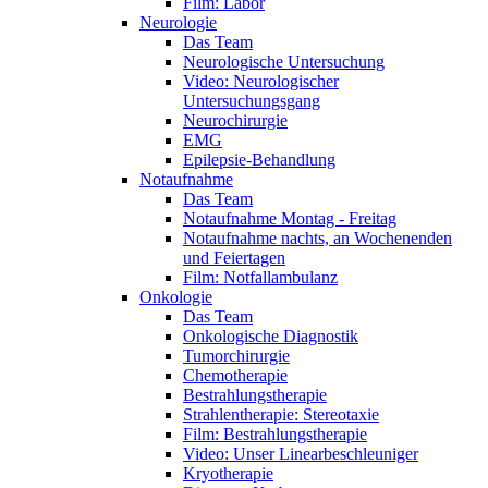
Film: Labor
Neurologie
Das Team
Neurologische Untersuchung
Video: Neurologischer
Untersuchungsgang
Neurochirurgie
EMG
Epilepsie-Behandlung
Notaufnahme
Das Team
Notaufnahme Montag - Freitag
Notaufnahme nachts, an Wochenenden
und Feiertagen
Film: Notfallambulanz
Onkologie
Das Team
Onkologische Diagnostik
Tumorchirurgie
Chemotherapie
Bestrahlungstherapie
Strahlentherapie: Stereotaxie
Film: Bestrahlungstherapie
Video: Unser Linearbeschleuniger
Kryotherapie