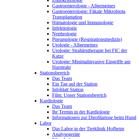
Endokrinologie
Gastroenterologie - Allgemeines
Gastroenterologie: Fäkale Mikrobiota
Transplantation
Hämatologie und Immunologie
Infektiologie
Nephrologie
Pneumologie (Respirationsmedizin)
Urologie - Allgemeines
Urologie: Strahlentherapie bei FIC der
Katze
Urologie: Minimalinvasive Eingriffe am
Harntrakt
Stationsbereich
Das Team
Ein Tag auf der Station
Infoblatt Station
Film: Unser Stationsbereich
Kardiologie
Das Team
Ihr Termin in der Kardiologie
Informationen zur Dirofilariose beim Hund
Labor
Das Labor in der Tierklinik Hofheim
Analysegeräte