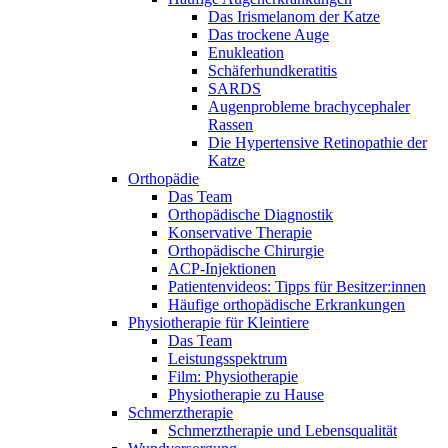
Das Irismelanom der Katze
Das trockene Auge
Enukleation
Schäferhundkeratitis
SARDS
Augenprobleme brachycephaler
Rassen
Die Hypertensive Retinopathie der
Katze
Orthopädie
Das Team
Orthopädische Diagnostik
Konservative Therapie
Orthopädische Chirurgie
ACP-Injektionen
Patientenvideos: Tipps für Besitzer:innen
Häufige orthopädische Erkrankungen
Physiotherapie für Kleintiere
Das Team
Leistungsspektrum
Film: Physiotherapie
Physiotherapie zu Hause
Schmerztherapie
Schmerztherapie und Lebensqualität