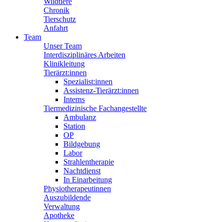
Wildtiere
Chronik
Tierschutz
Anfahrt
Team
Unser Team
Interdisziplinäres Arbeiten
Klinikleitung
Tierärzt:innen
Spezialist:innen
Assistenz-Tierärzt:innen
Interns
Tiermedizinische Fachangestellte
Ambulanz
Station
OP
Bildgebung
Labor
Strahlentherapie
Nachtdienst
In Einarbeitung
Physiotherapeutinnen
Auszubildende
Verwaltung
Apotheke