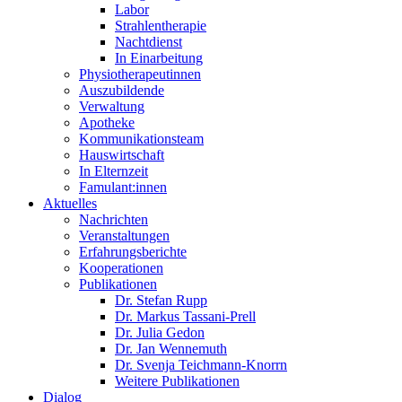
Labor
Strahlentherapie
Nachtdienst
In Einarbeitung
Physiotherapeutinnen
Auszubildende
Verwaltung
Apotheke
Kommunikationsteam
Hauswirtschaft
In Elternzeit
Famulant:innen
Aktuelles
Nachrichten
Veranstaltungen
Erfahrungsberichte
Kooperationen
Publikationen
Dr. Stefan Rupp
Dr. Markus Tassani-Prell
Dr. Julia Gedon
Dr. Jan Wennemuth
Dr. Svenja Teichmann-Knorrn
Weitere Publikationen
Dialog