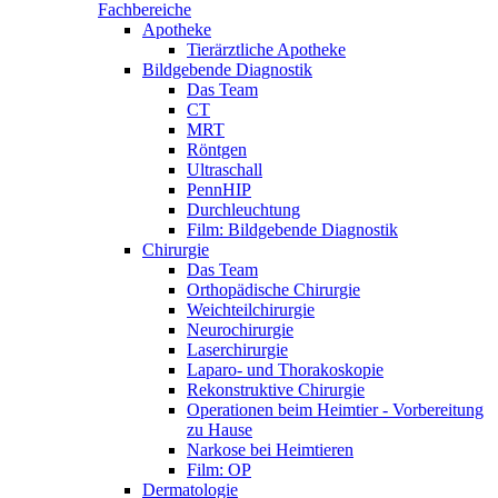
Fachbereiche
Apotheke
Tierärztliche Apotheke
Bildgebende Diagnostik
Das Team
CT
MRT
Röntgen
Ultraschall
PennHIP
Durchleuchtung
Film: Bildgebende Diagnostik
Chirurgie
Das Team
Orthopädische Chirurgie
Weichteilchirurgie
Neurochirurgie
Laserchirurgie
Laparo- und Thorakoskopie
Rekonstruktive Chirurgie
Operationen beim Heimtier - Vorbereitung
zu Hause
Narkose bei Heimtieren
Film: OP
Dermatologie