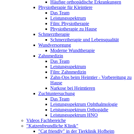
Häufige orthopädische Erkrankungen
Physiotherapie für Kleintiere
Das Team
Leistungsspektrum
Film: Physiotherapie
Physiotherapie zu Hause
Schmerztherapie
Schmerztherapie und Lebensqualität
Wundversorgung
Moderne Wundtherapie
Zahnmedizin
Das Team
Leistungsspektrum
Film: Zahnmedizin
Zahn-Ops beim Heimtier - Vorbereitung zu
Hause
Narkose bei Heimtieren
Zuchtuntersuchung
Das Team
Leistungsspektrum Ophthalmologie
Leistungsspektrum Orthopädie
Leistungsspektrum HNO
Videos Fachbereiche
"Katzenfreundliche Klinik"
"Cat friendly" in der Tierklinik Hofheim