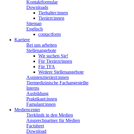
Kontaktformular
Downloads
Tierhalter:innen
Tierärzt:innen
Sitemap
Englisch
contactform
Karriere
Bei uns arbeiten
Stellenangebote
Wir suchen Sie!
Für Tierärzt/innen
Für TFA
Weitere Stellenangebote
Assistenztierärzt:innen
Tiermedizinische Fachangestellte
Interns
Ausbildung
Praktikant:innen
Famulant:innen
Mediencenter
Tierklinik in den Medien
Ansprechpartner für Medien
Factsheet
Download