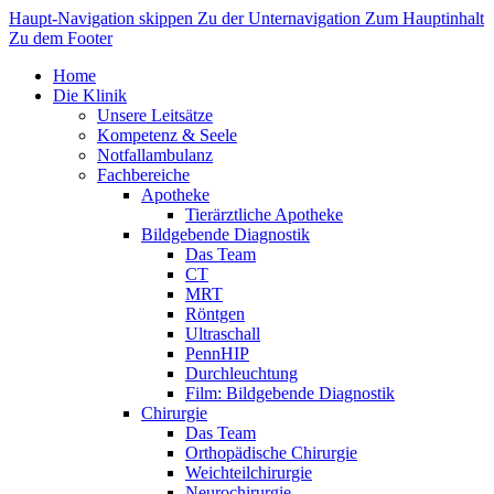
Haupt-Navigation skippen
Zu der Unternavigation
Zum Hauptinhalt
Zu dem Footer
Home
Die Klinik
Unsere Leitsätze
Kompetenz & Seele
Notfallambulanz
Fachbereiche
Apotheke
Tierärztliche Apotheke
Bildgebende Diagnostik
Das Team
CT
MRT
Röntgen
Ultraschall
PennHIP
Durchleuchtung
Film: Bildgebende Diagnostik
Chirurgie
Das Team
Orthopädische Chirurgie
Weichteilchirurgie
Neurochirurgie