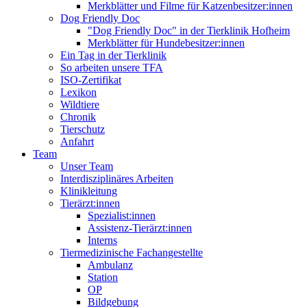
Merkblätter und Filme für Katzenbesitzer:innen
Dog Friendly Doc
"Dog Friendly Doc" in der Tierklinik Hofheim
Merkblätter für Hundebesitzer:innen
Ein Tag in der Tierklinik
So arbeiten unsere TFA
ISO-Zertifikat
Lexikon
Wildtiere
Chronik
Tierschutz
Anfahrt
Team
Unser Team
Interdisziplinäres Arbeiten
Klinikleitung
Tierärzt:innen
Spezialist:innen
Assistenz-Tierärzt:innen
Interns
Tiermedizinische Fachangestellte
Ambulanz
Station
OP
Bildgebung