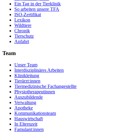
Ein Tag in der Tierklinik
So arbeiten unsere TFA
ISO-Zertifikat
Lexikon
Wildtiere
Chronik
Tierschutz
Anfahrt
Team
Unser Team
Interdisziplinäres Arbeiten
Klinikleitung
Tierärzt:innen
Tiermedizinische Fachangestellte
Physiotherapeutinnen
Auszubildende
Verwaltung
Apotheke
Kommunikationsteam
Hauswirtschaft
In Elternzeit
Famulant:innen