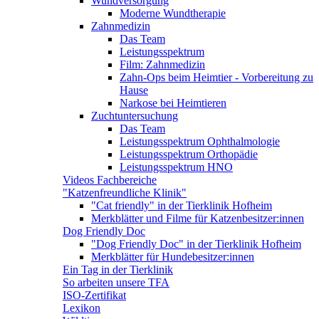
Wundversorgung
Moderne Wundtherapie
Zahnmedizin
Das Team
Leistungsspektrum
Film: Zahnmedizin
Zahn-Ops beim Heimtier - Vorbereitung zu
Hause
Narkose bei Heimtieren
Zuchtuntersuchung
Das Team
Leistungsspektrum Ophthalmologie
Leistungsspektrum Orthopädie
Leistungsspektrum HNO
Videos Fachbereiche
"Katzenfreundliche Klinik"
"Cat friendly" in der Tierklinik Hofheim
Merkblätter und Filme für Katzenbesitzer:innen
Dog Friendly Doc
"Dog Friendly Doc" in der Tierklinik Hofheim
Merkblätter für Hundebesitzer:innen
Ein Tag in der Tierklinik
So arbeiten unsere TFA
ISO-Zertifikat
Lexikon