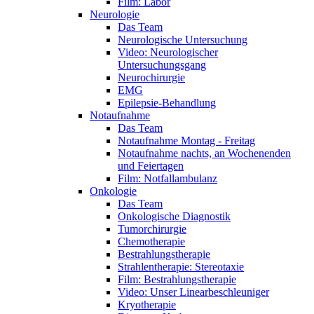
Film: Labor
Neurologie
Das Team
Neurologische Untersuchung
Video: Neurologischer
Untersuchungsgang
Neurochirurgie
EMG
Epilepsie-Behandlung
Notaufnahme
Das Team
Notaufnahme Montag - Freitag
Notaufnahme nachts, an Wochenenden
und Feiertagen
Film: Notfallambulanz
Onkologie
Das Team
Onkologische Diagnostik
Tumorchirurgie
Chemotherapie
Bestrahlungstherapie
Strahlentherapie: Stereotaxie
Film: Bestrahlungstherapie
Video: Unser Linearbeschleuniger
Kryotherapie