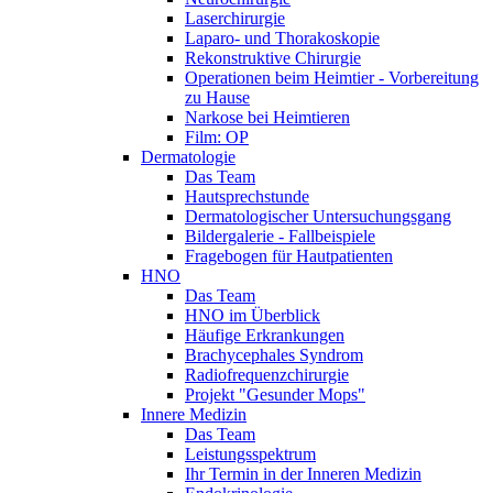
Laserchirurgie
Laparo- und Thorakoskopie
Rekonstruktive Chirurgie
Operationen beim Heimtier - Vorbereitung
zu Hause
Narkose bei Heimtieren
Film: OP
Dermatologie
Das Team
Hautsprechstunde
Dermatologischer Untersuchungsgang
Bildergalerie - Fallbeispiele
Fragebogen für Hautpatienten
HNO
Das Team
HNO im Überblick
Häufige Erkrankungen
Brachycephales Syndrom
Radiofrequenzchirurgie
Projekt "Gesunder Mops"
Innere Medizin
Das Team
Leistungsspektrum
Ihr Termin in der Inneren Medizin