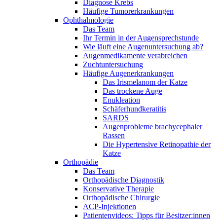
Diagnose Krebs
Häufige Tumorerkrankungen
Ophthalmologie
Das Team
Ihr Termin in der Augensprechstunde
Wie läuft eine Augenuntersuchung ab?
Augenmedikamente verabreichen
Zuchtuntersuchung
Häufige Augenerkrankungen
Das Irismelanom der Katze
Das trockene Auge
Enukleation
Schäferhundkeratitis
SARDS
Augenprobleme brachycephaler
Rassen
Die Hypertensive Retinopathie der
Katze
Orthopädie
Das Team
Orthopädische Diagnostik
Konservative Therapie
Orthopädische Chirurgie
ACP-Injektionen
Patientenvideos: Tipps für Besitzer:innen