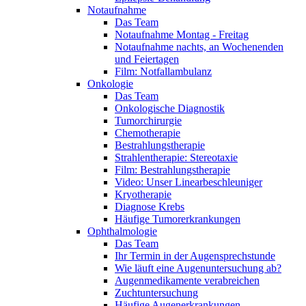
Notaufnahme
Das Team
Notaufnahme Montag - Freitag
Notaufnahme nachts, an Wochenenden
und Feiertagen
Film: Notfallambulanz
Onkologie
Das Team
Onkologische Diagnostik
Tumorchirurgie
Chemotherapie
Bestrahlungstherapie
Strahlentherapie: Stereotaxie
Film: Bestrahlungstherapie
Video: Unser Linearbeschleuniger
Kryotherapie
Diagnose Krebs
Häufige Tumorerkrankungen
Ophthalmologie
Das Team
Ihr Termin in der Augensprechstunde
Wie läuft eine Augenuntersuchung ab?
Augenmedikamente verabreichen
Zuchtuntersuchung
Häufige Augenerkrankungen