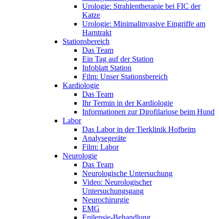
Urologie: Strahlentherapie bei FIC der
Katze
Urologie: Minimalinvasive Eingriffe am
Harntrakt
Stationsbereich
Das Team
Ein Tag auf der Station
Infoblatt Station
Film: Unser Stationsbereich
Kardiologie
Das Team
Ihr Termin in der Kardiologie
Informationen zur Dirofilariose beim Hund
Labor
Das Labor in der Tierklinik Hofheim
Analysegeräte
Film: Labor
Neurologie
Das Team
Neurologische Untersuchung
Video: Neurologischer
Untersuchungsgang
Neurochirurgie
EMG
Epilepsie-Behandlung