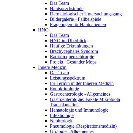
Das Team
Hautsprechstunde
Dermatologischer Untersuchungsgang
Bildergalerie - Fallbeispiele
Fragebogen für Hautpatienten
HNO
Das Team
HNO im Überblick
Häufige Erkrankungen
Brachycephales Syndrom
Radiofrequenzchirurgie
Projekt "Gesunder Mops"
Innere Medizin
Das Team
Leistungsspektrum
Ihr Termin in der Inneren Medizin
Endokrinologie
Gastroenterologie - Allgemeines
Gastroenterologie: Fäkale Mikrobiota
Transplantation
Hämatologie und Immunologie
Infektiologie
Nephrologie
Pneumologie (Respirationsmedizin)
Urologie - Allgemeines