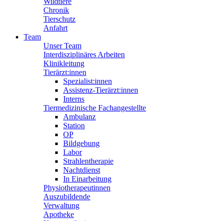
Wildtiere
Chronik
Tierschutz
Anfahrt
Team
Unser Team
Interdisziplinäres Arbeiten
Klinikleitung
Tierärzt:innen
Spezialist:innen
Assistenz-Tierärzt:innen
Interns
Tiermedizinische Fachangestellte
Ambulanz
Station
OP
Bildgebung
Labor
Strahlentherapie
Nachtdienst
In Einarbeitung
Physiotherapeutinnen
Auszubildende
Verwaltung
Apotheke