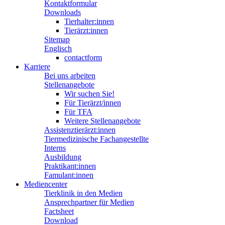
Kontaktformular
Downloads
Tierhalter:innen
Tierärzt:innen
Sitemap
Englisch
contactform
Karriere
Bei uns arbeiten
Stellenangebote
Wir suchen Sie!
Für Tierärzt/innen
Für TFA
Weitere Stellenangebote
Assistenztierärzt:innen
Tiermedizinische Fachangestellte
Interns
Ausbildung
Praktikant:innen
Famulant:innen
Mediencenter
Tierklinik in den Medien
Ansprechpartner für Medien
Factsheet
Download