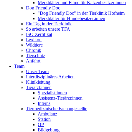
Merkblätter und Filme für Katzenbesitzer:innen
Dog Friendly Doc
"Dog Friendly Doc" in der Tierklinik Hofheim
Merkblätter für Hundebesitzer:innen
Ein Tag in der Tierklinik
So arbeiten unsere TFA
ISO-Zertifikat
Lexikon
Wildtiere
Chronik
Tierschutz
Anfahrt
Team
Unser Team
Interdisziplinäres Arbeiten
Klinikleitung
Tierärzt:innen
Spezialist:innen
Assistenz-Tierärzt:innen
Interns
Tiermedizinische Fachangestellte
Ambulanz
Station
OP
Bildgebung