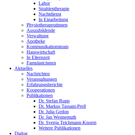
Labor
Strahlentherapie
Nachtdienst
In Einarbeitung
Physiotherapeutinnen
Auszubildende
Verwaltung
Apotheke
Kommunikationsteam
Hauswirtschaft
In Elternzeit
Famulant:innen
Aktuelles
Nachrichten
Veranstaltungen
Erfahrungsberichte
Kooperationen
Publikationen
Dr. Stefan Rupp
Dr. Markus Tassani-Prell
Dr. Julia Gedon
Dr. Jan Wennemuth
Dr. Svenja Teichmann-Knorrn
Weitere Publikationen
Dialog