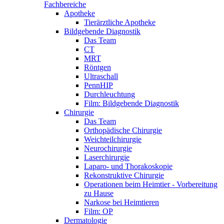
Fachbereiche
Apotheke
Tierärztliche Apotheke
Bildgebende Diagnostik
Das Team
CT
MRT
Röntgen
Ultraschall
PennHIP
Durchleuchtung
Film: Bildgebende Diagnostik
Chirurgie
Das Team
Orthopädische Chirurgie
Weichteilchirurgie
Neurochirurgie
Laserchirurgie
Laparo- und Thorakoskopie
Rekonstruktive Chirurgie
Operationen beim Heimtier - Vorbereitung
zu Hause
Narkose bei Heimtieren
Film: OP
Dermatologie