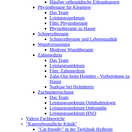
Häufige orthopädische Erkrankungen
Physiotherapie für Kleintiere
Das Team
Leistungsspektrum
Film: Physiotherapie
Physiotherapie zu Hause
Schmerztherapie
Schmerztherapie und Lebensqualität
Wundversorgung
Moderne Wundtherapie
Zahnmedizin
Das Team
Leistungsspektrum
Film: Zahnmedizin
Zahn-Ops beim Heimtier - Vorbereitung zu
Hause
Narkose bei Heimtieren
Zuchtuntersuchung
Das Team
Leistungsspektrum Ophthalmologie
Leistungsspektrum Orthopädie
Leistungsspektrum HNO
Videos Fachbereiche
"Katzenfreundliche Klinik"
"Cat friendly" in der Tierklinik Hofheim