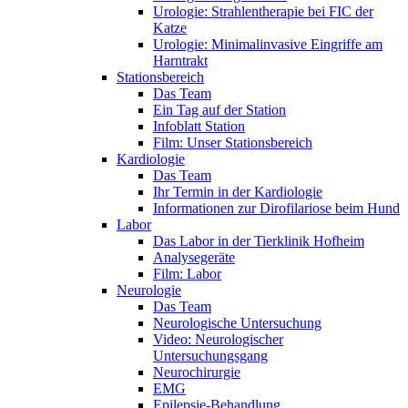
Urologie: Strahlentherapie bei FIC der
Katze
Urologie: Minimalinvasive Eingriffe am
Harntrakt
Stationsbereich
Das Team
Ein Tag auf der Station
Infoblatt Station
Film: Unser Stationsbereich
Kardiologie
Das Team
Ihr Termin in der Kardiologie
Informationen zur Dirofilariose beim Hund
Labor
Das Labor in der Tierklinik Hofheim
Analysegeräte
Film: Labor
Neurologie
Das Team
Neurologische Untersuchung
Video: Neurologischer
Untersuchungsgang
Neurochirurgie
EMG
Epilepsie-Behandlung