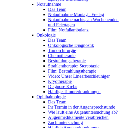
Notaufnahme
Das Team
Notaufnahme Montag - Freitag
Notaufnahme nachts, an Wochenenden
und Feiertagen
Film: Notfallambulanz
Onkologie
Das Team
Onkologische Diagnostik
Tumorchirurgie
Chemotherapie
Bestrahlungstherapie
Strahlentherapie: Stereotaxie
Film: Bestrahlungstherapie
Video: Unser Linearbeschleuniger
Kryotherapie
Diagnose Krebs
Häufige Tumorerkrankungen
Ophthalmologie
Das Team
Ihr Termin in der Augensprechstunde
Wie läuft eine Augenuntersuchung ab?
Augenmedikamente verabreichen
Zuchtuntersuchung
Häufige Augenerkrankungen