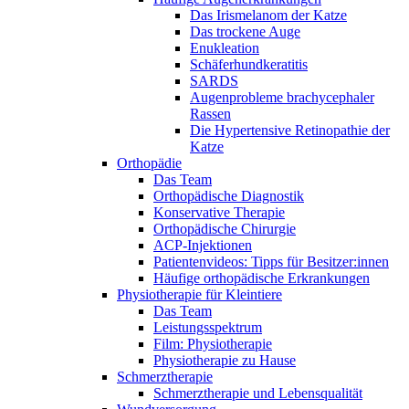
Das Irismelanom der Katze
Das trockene Auge
Enukleation
Schäferhundkeratitis
SARDS
Augenprobleme brachycephaler
Rassen
Die Hypertensive Retinopathie der
Katze
Orthopädie
Das Team
Orthopädische Diagnostik
Konservative Therapie
Orthopädische Chirurgie
ACP-Injektionen
Patientenvideos: Tipps für Besitzer:innen
Häufige orthopädische Erkrankungen
Physiotherapie für Kleintiere
Das Team
Leistungsspektrum
Film: Physiotherapie
Physiotherapie zu Hause
Schmerztherapie
Schmerztherapie und Lebensqualität