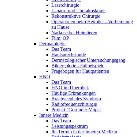
Laserchirurgie
Laparo- und Thorakoskopie
Rekonstruktive Chirurgie
Operationen beim Heimtier - Vorbereitung
zu Hause
Narkose bei Heimtieren
Film: OP
Dermatologie
Das Team
Hautsprechstunde
Dermatologischer Untersuchungsgang
Bildergalerie - Fallbeispiele
Fragebogen für Hautpatienten
HNO
Das Team
HNO im Überblick
Häufige Erkrankungen
Brachycephales Syndrom
Radiofrequenzchirurgie
Projekt "Gesunder Mops"
Innere Medizin
Das Team
Leistungsspektrum
Ihr Termin in der Inneren Medizin