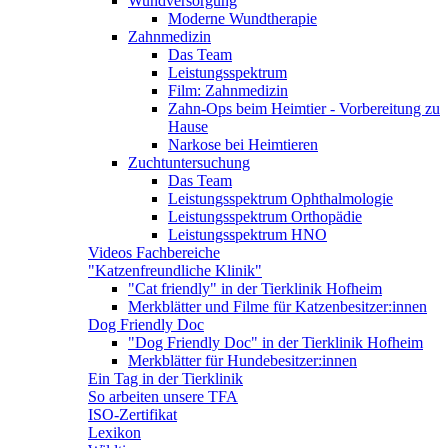
Wundversorgung
Moderne Wundtherapie
Zahnmedizin
Das Team
Leistungsspektrum
Film: Zahnmedizin
Zahn-Ops beim Heimtier - Vorbereitung zu
Hause
Narkose bei Heimtieren
Zuchtuntersuchung
Das Team
Leistungsspektrum Ophthalmologie
Leistungsspektrum Orthopädie
Leistungsspektrum HNO
Videos Fachbereiche
"Katzenfreundliche Klinik"
"Cat friendly" in der Tierklinik Hofheim
Merkblätter und Filme für Katzenbesitzer:innen
Dog Friendly Doc
"Dog Friendly Doc" in der Tierklinik Hofheim
Merkblätter für Hundebesitzer:innen
Ein Tag in der Tierklinik
So arbeiten unsere TFA
ISO-Zertifikat
Lexikon