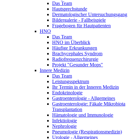
Das Team
Hautsprechstunde
Dermatologischer Untersuchungsgang
Bildergalerie - Fallbeispiele
Fragebogen für Hautpatienten
HNO
Das Team
HNO im Überblick
Häufige Erkrankungen
Brachycephales Syndrom
Radiofrequenzchirurgie
Projekt "Gesunder Mops"
Innere Medizin
Das Team
Leistungsspektrum
Ihr Termin in der Inneren Medizin
Endokrinologie
Gastroenterologie - Allgemeines
Gastroenterologie: Fäkale Mikrobiota
Transplantation
Hämatologie und Immunologie
Infektiologie
Nephrologie
Pneumologie (Respirationsmedizin)
Urologie - Allgemeines