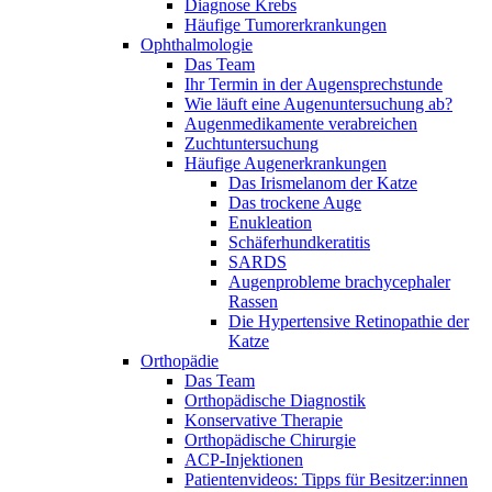
Diagnose Krebs
Häufige Tumorerkrankungen
Ophthalmologie
Das Team
Ihr Termin in der Augensprechstunde
Wie läuft eine Augenuntersuchung ab?
Augenmedikamente verabreichen
Zuchtuntersuchung
Häufige Augenerkrankungen
Das Irismelanom der Katze
Das trockene Auge
Enukleation
Schäferhundkeratitis
SARDS
Augenprobleme brachycephaler
Rassen
Die Hypertensive Retinopathie der
Katze
Orthopädie
Das Team
Orthopädische Diagnostik
Konservative Therapie
Orthopädische Chirurgie
ACP-Injektionen
Patientenvideos: Tipps für Besitzer:innen