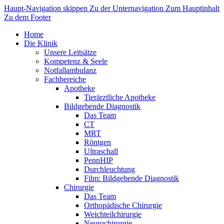
Haupt-Navigation skippen
Zu der Unternavigation
Zum Hauptinhalt
Zu dem Footer
Home
Die Klinik
Unsere Leitsätze
Kompetenz & Seele
Notfallambulanz
Fachbereiche
Apotheke
Tierärztliche Apotheke
Bildgebende Diagnostik
Das Team
CT
MRT
Röntgen
Ultraschall
PennHIP
Durchleuchtung
Film: Bildgebende Diagnostik
Chirurgie
Das Team
Orthopädische Chirurgie
Weichteilchirurgie
Neurochirurgie