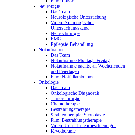
Film: Labor
Neurologie
Das Team
Neurologische Untersuchung
Video: Neurologischer
Untersuchungsgang
Neurochirurgie
EMG
Epilepsie-Behandlung
Notaufnahme
Das Team
Notaufnahme Montag - Freitag
Notaufnahme nachts, an Wochenenden
und Feiertagen
Film: Notfallambulanz
Onkologie
Das Team
Onkologische Diagnostik
Tumorchirurgie
Chemotherapie
Bestrahlungstherapie
Strahlentherapie: Stereotaxie
Film: Bestrahlungstherapie
Video: Unser Linearbeschleuniger
Kryotherapie