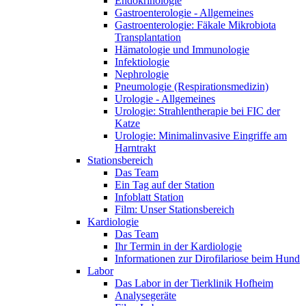
Endokrinologie
Gastroenterologie - Allgemeines
Gastroenterologie: Fäkale Mikrobiota
Transplantation
Hämatologie und Immunologie
Infektiologie
Nephrologie
Pneumologie (Respirationsmedizin)
Urologie - Allgemeines
Urologie: Strahlentherapie bei FIC der
Katze
Urologie: Minimalinvasive Eingriffe am
Harntrakt
Stationsbereich
Das Team
Ein Tag auf der Station
Infoblatt Station
Film: Unser Stationsbereich
Kardiologie
Das Team
Ihr Termin in der Kardiologie
Informationen zur Dirofilariose beim Hund
Labor
Das Labor in der Tierklinik Hofheim
Analysegeräte