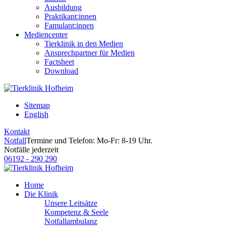
Ausbildung
Praktikant:innen
Famulant:innen
Mediencenter
Tierklinik in den Medien
Ansprechpartner für Medien
Factsheet
Download
Sitemap
English
Kontakt
Notfall
Termine und Telefon: Mo-Fr: 8-19 Uhr.
Notfälle jederzeit
06192 - 290 290
Home
Die Klinik
Unsere Leitsätze
Kompetenz & Seele
Notfallambulanz