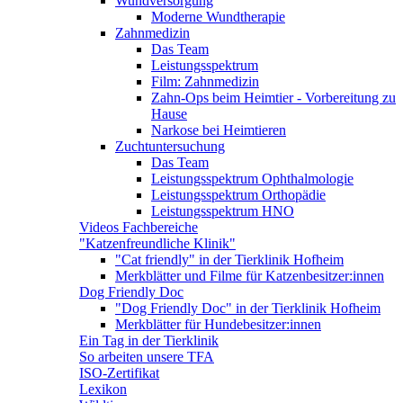
Wundversorgung
Moderne Wundtherapie
Zahnmedizin
Das Team
Leistungsspektrum
Film: Zahnmedizin
Zahn-Ops beim Heimtier - Vorbereitung zu
Hause
Narkose bei Heimtieren
Zuchtuntersuchung
Das Team
Leistungsspektrum Ophthalmologie
Leistungsspektrum Orthopädie
Leistungsspektrum HNO
Videos Fachbereiche
"Katzenfreundliche Klinik"
"Cat friendly" in der Tierklinik Hofheim
Merkblätter und Filme für Katzenbesitzer:innen
Dog Friendly Doc
"Dog Friendly Doc" in der Tierklinik Hofheim
Merkblätter für Hundebesitzer:innen
Ein Tag in der Tierklinik
So arbeiten unsere TFA
ISO-Zertifikat
Lexikon