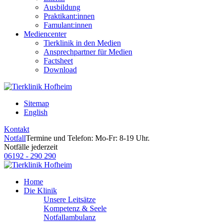
Ausbildung
Praktikant:innen
Famulant:innen
Mediencenter
Tierklinik in den Medien
Ansprechpartner für Medien
Factsheet
Download
Sitemap
English
Kontakt
Notfall
Termine und Telefon: Mo-Fr: 8-19 Uhr.
Notfälle jederzeit
06192 - 290 290
Home
Die Klinik
Unsere Leitsätze
Kompetenz & Seele
Notfallambulanz