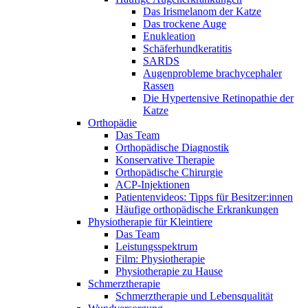
Das Irismelanom der Katze
Das trockene Auge
Enukleation
Schäferhundkeratitis
SARDS
Augenprobleme brachycephaler
Rassen
Die Hypertensive Retinopathie der
Katze
Orthopädie
Das Team
Orthopädische Diagnostik
Konservative Therapie
Orthopädische Chirurgie
ACP-Injektionen
Patientenvideos: Tipps für Besitzer:innen
Häufige orthopädische Erkrankungen
Physiotherapie für Kleintiere
Das Team
Leistungsspektrum
Film: Physiotherapie
Physiotherapie zu Hause
Schmerztherapie
Schmerztherapie und Lebensqualität