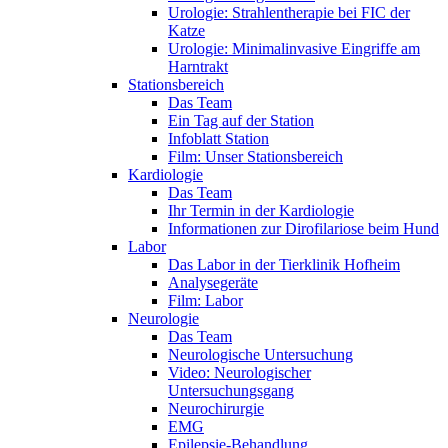
Urologie: Strahlentherapie bei FIC der
Katze
Urologie: Minimalinvasive Eingriffe am
Harntrakt
Stationsbereich
Das Team
Ein Tag auf der Station
Infoblatt Station
Film: Unser Stationsbereich
Kardiologie
Das Team
Ihr Termin in der Kardiologie
Informationen zur Dirofilariose beim Hund
Labor
Das Labor in der Tierklinik Hofheim
Analysegeräte
Film: Labor
Neurologie
Das Team
Neurologische Untersuchung
Video: Neurologischer
Untersuchungsgang
Neurochirurgie
EMG
Epilepsie-Behandlung