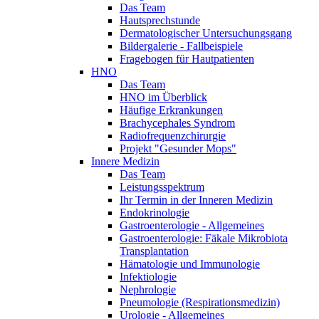
Das Team
Hautsprechstunde
Dermatologischer Untersuchungsgang
Bildergalerie - Fallbeispiele
Fragebogen für Hautpatienten
HNO
Das Team
HNO im Überblick
Häufige Erkrankungen
Brachycephales Syndrom
Radiofrequenzchirurgie
Projekt "Gesunder Mops"
Innere Medizin
Das Team
Leistungsspektrum
Ihr Termin in der Inneren Medizin
Endokrinologie
Gastroenterologie - Allgemeines
Gastroenterologie: Fäkale Mikrobiota
Transplantation
Hämatologie und Immunologie
Infektiologie
Nephrologie
Pneumologie (Respirationsmedizin)
Urologie - Allgemeines