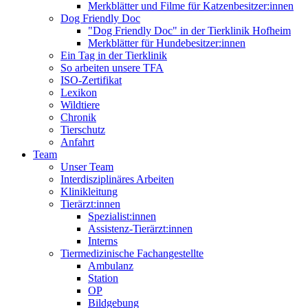
Merkblätter und Filme für Katzenbesitzer:innen
Dog Friendly Doc
"Dog Friendly Doc" in der Tierklinik Hofheim
Merkblätter für Hundebesitzer:innen
Ein Tag in der Tierklinik
So arbeiten unsere TFA
ISO-Zertifikat
Lexikon
Wildtiere
Chronik
Tierschutz
Anfahrt
Team
Unser Team
Interdisziplinäres Arbeiten
Klinikleitung
Tierärzt:innen
Spezialist:innen
Assistenz-Tierärzt:innen
Interns
Tiermedizinische Fachangestellte
Ambulanz
Station
OP
Bildgebung