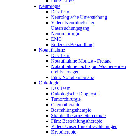
Film: Labor
Neurologie
Das Team
Neurologische Untersuchung
Video: Neurologischer
Untersuchungsgang
Neurochirurgie
EMG
Epilepsie-Behandlung
Notaufnahme
Das Team
Notaufnahme Montag - Freitag
Notaufnahme nachts, an Wochenenden
und Feiertagen
Film: Notfallambulanz
Onkologie
Das Team
Onkologische Diagnostik
Tumorchirurgie
Chemotherapie
Bestrahlungstherapie
Strahlentherapie: Stereotaxie
Film: Bestrahlungstherapie
Video: Unser Linearbeschleuniger
Kryotherapie