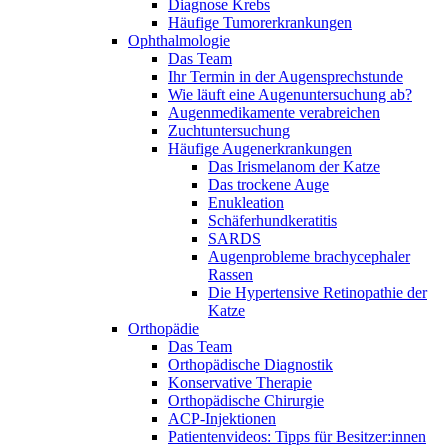
Diagnose Krebs
Häufige Tumorerkrankungen
Ophthalmologie
Das Team
Ihr Termin in der Augensprechstunde
Wie läuft eine Augenuntersuchung ab?
Augenmedikamente verabreichen
Zuchtuntersuchung
Häufige Augenerkrankungen
Das Irismelanom der Katze
Das trockene Auge
Enukleation
Schäferhundkeratitis
SARDS
Augenprobleme brachycephaler
Rassen
Die Hypertensive Retinopathie der
Katze
Orthopädie
Das Team
Orthopädische Diagnostik
Konservative Therapie
Orthopädische Chirurgie
ACP-Injektionen
Patientenvideos: Tipps für Besitzer:innen