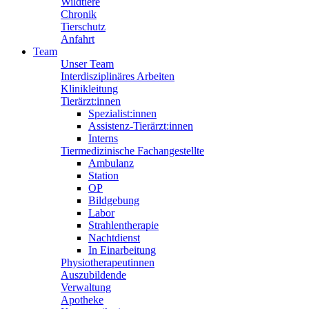
Wildtiere
Chronik
Tierschutz
Anfahrt
Team
Unser Team
Interdisziplinäres Arbeiten
Klinikleitung
Tierärzt:innen
Spezialist:innen
Assistenz-Tierärzt:innen
Interns
Tiermedizinische Fachangestellte
Ambulanz
Station
OP
Bildgebung
Labor
Strahlentherapie
Nachtdienst
In Einarbeitung
Physiotherapeutinnen
Auszubildende
Verwaltung
Apotheke