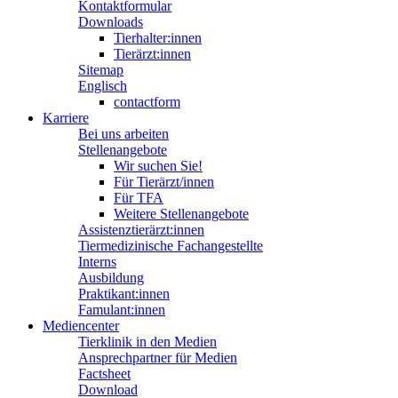
Kontaktformular
Downloads
Tierhalter:innen
Tierärzt:innen
Sitemap
Englisch
contactform
Karriere
Bei uns arbeiten
Stellenangebote
Wir suchen Sie!
Für Tierärzt/innen
Für TFA
Weitere Stellenangebote
Assistenztierärzt:innen
Tiermedizinische Fachangestellte
Interns
Ausbildung
Praktikant:innen
Famulant:innen
Mediencenter
Tierklinik in den Medien
Ansprechpartner für Medien
Factsheet
Download