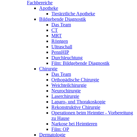
Fachbereiche
Apotheke
Tierärztliche Apotheke
Bildgebende Diagnostik
Das Team
CT
MRT
Röntgen
Ultraschall
PennHIP
Durchleuchtung
Film: Bildgebende Diagnostik
Chirurgie
Das Team
Orthopädische Chirurgie
Weichteilchirurgie
Neurochirurgie
Laserchirurgie
Laparo- und Thorakoskopie
Rekonstruktive Chirurgie
Operationen beim Heimtier - Vorbereitung
zu Hause
Narkose bei Heimtieren
Film: OP
Dermatologie