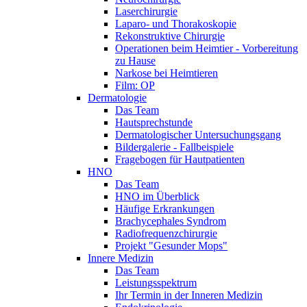
Laserchirurgie
Laparo- und Thorakoskopie
Rekonstruktive Chirurgie
Operationen beim Heimtier - Vorbereitung
zu Hause
Narkose bei Heimtieren
Film: OP
Dermatologie
Das Team
Hautsprechstunde
Dermatologischer Untersuchungsgang
Bildergalerie - Fallbeispiele
Fragebogen für Hautpatienten
HNO
Das Team
HNO im Überblick
Häufige Erkrankungen
Brachycephales Syndrom
Radiofrequenzchirurgie
Projekt "Gesunder Mops"
Innere Medizin
Das Team
Leistungsspektrum
Ihr Termin in der Inneren Medizin