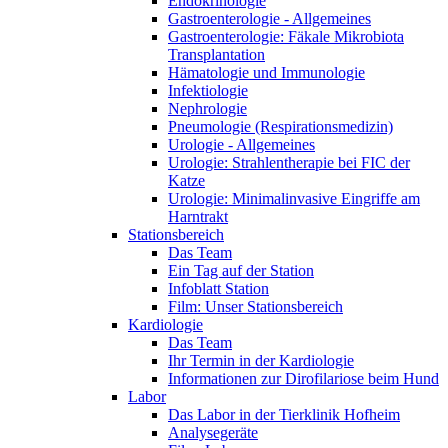
Endokrinologie
Gastroenterologie - Allgemeines
Gastroenterologie: Fäkale Mikrobiota
Transplantation
Hämatologie und Immunologie
Infektiologie
Nephrologie
Pneumologie (Respirationsmedizin)
Urologie - Allgemeines
Urologie: Strahlentherapie bei FIC der
Katze
Urologie: Minimalinvasive Eingriffe am
Harntrakt
Stationsbereich
Das Team
Ein Tag auf der Station
Infoblatt Station
Film: Unser Stationsbereich
Kardiologie
Das Team
Ihr Termin in der Kardiologie
Informationen zur Dirofilariose beim Hund
Labor
Das Labor in der Tierklinik Hofheim
Analysegeräte