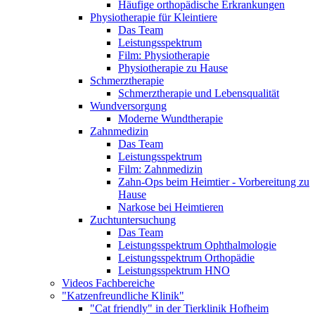
Häufige orthopädische Erkrankungen
Physiotherapie für Kleintiere
Das Team
Leistungsspektrum
Film: Physiotherapie
Physiotherapie zu Hause
Schmerztherapie
Schmerztherapie und Lebensqualität
Wundversorgung
Moderne Wundtherapie
Zahnmedizin
Das Team
Leistungsspektrum
Film: Zahnmedizin
Zahn-Ops beim Heimtier - Vorbereitung zu
Hause
Narkose bei Heimtieren
Zuchtuntersuchung
Das Team
Leistungsspektrum Ophthalmologie
Leistungsspektrum Orthopädie
Leistungsspektrum HNO
Videos Fachbereiche
"Katzenfreundliche Klinik"
"Cat friendly" in der Tierklinik Hofheim