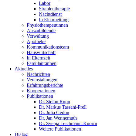
Labor
Strahlentherapie
Nachtdienst
In Einarbeitung
Physiotherapeutinnen
Auszubildende
Verwaltung
Apotheke
Kommunikationsteam
Hauswirtschaft
In Elternzeit
Famulant:innen
Aktuelles
Nachrichten
Veranstaltungen
Erfahrungsberichte
Kooperationen
Publikationen
Dr. Stefan Rupp
Dr. Markus Tassani-Prell
Dr. Julia Gedon
Dr. Jan Wennemuth
Dr. Svenja Teichmann-Knorrn
Weitere Publikationen
Dialog