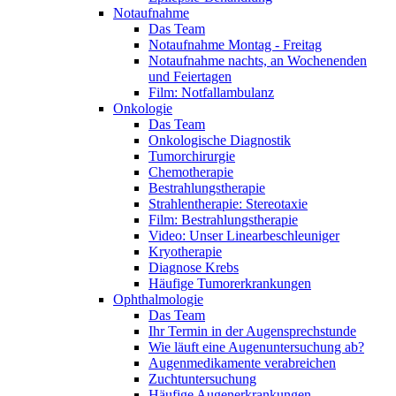
Notaufnahme
Das Team
Notaufnahme Montag - Freitag
Notaufnahme nachts, an Wochenenden
und Feiertagen
Film: Notfallambulanz
Onkologie
Das Team
Onkologische Diagnostik
Tumorchirurgie
Chemotherapie
Bestrahlungstherapie
Strahlentherapie: Stereotaxie
Film: Bestrahlungstherapie
Video: Unser Linearbeschleuniger
Kryotherapie
Diagnose Krebs
Häufige Tumorerkrankungen
Ophthalmologie
Das Team
Ihr Termin in der Augensprechstunde
Wie läuft eine Augenuntersuchung ab?
Augenmedikamente verabreichen
Zuchtuntersuchung
Häufige Augenerkrankungen