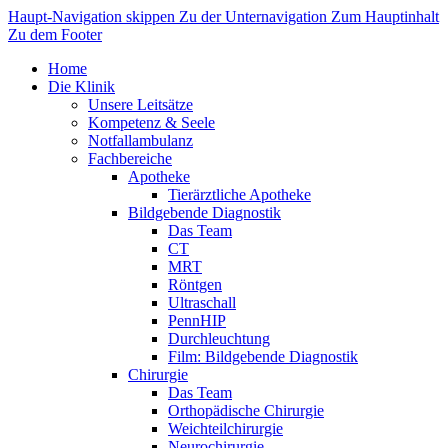
Haupt-Navigation skippen
Zu der Unternavigation
Zum Hauptinhalt
Zu dem Footer
Home
Die Klinik
Unsere Leitsätze
Kompetenz & Seele
Notfallambulanz
Fachbereiche
Apotheke
Tierärztliche Apotheke
Bildgebende Diagnostik
Das Team
CT
MRT
Röntgen
Ultraschall
PennHIP
Durchleuchtung
Film: Bildgebende Diagnostik
Chirurgie
Das Team
Orthopädische Chirurgie
Weichteilchirurgie
Neurochirurgie